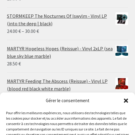
STORMKEEP The Nocturnes Of Iswylm - Vinyl LP
(into the deep | black)
Price
24.00
€
–
30.00
€
range:
24.00 €
MARTYR Hopeless Hopes (Reissue) - Vinyl 2xLP (sea
through
blue sky blue marble)
30.00 €
28.50
€
MARTYR Feeding The Abscess (Reissue) - Vinyl LP
(blood red black white marble)
23.00
€
Gérer le consentement
Pour offrir les meilleures expériences, nous utilisons des technologies telles que
MARTYR Warp Zone (Reissue) - Vinyl LP (swamp
les cookies pour stocker et/ou accéder aux informations des appareils. Le fait de
green orange marble)
Le magasin de Lyon sera fermé du 30 juillet au 17 août
consentir à ces technologies nous permettra de traiter des données telles que le
23.00
€
comportement de navigation ou les ID uniques sur ce site. Le fait de ne pas
inclus. Les commandes seront expédiées à partir du 18
consentir ou de retirer son consentement peut avoir un effet négatif sur certaines