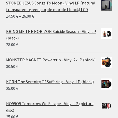
STONED JESUS Songs To Moon - Vinyl LP (natural
transparent green purple marble | black) | CD
Price
14.50
€
–
26.00
€
range:
14.50 €
BRING ME THE HORIZON Suicide Season - Vinyl LP
through
(black)
26.00 €
28.00
€
MONSTER MAGNET Powertrip - Vinyl 2xLP (black)
30.50
€
KORN The Serenity Of Suffering - Vinyl LP (black)
25.00
€
HO99O9 Tomorrow We Escape - Vinyl LP (picture
disc)
25.00
€