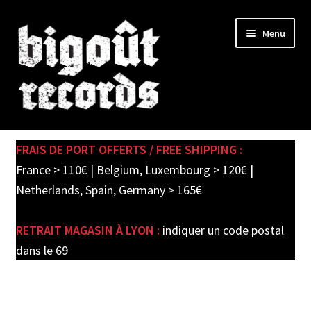
Skip
Skip
Menu
to
to
navigation
content
Expand
SHOP
child
FRAIS DE PORT OFFERTS / FREE SHIPPING :
menu
PRE-ORDERS
France > 110€ | Belgium, Luxembourg > 120€ |
Netherlands, Spain, Germany > 165€
SOLDES / SALE
RETRAIT MAGASIN À LYON :
indiquer un code postal
CARTE CADEAU / GIFT CARD
dans le 69
LABEL