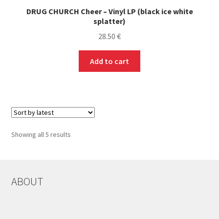
DRUG CHURCH Cheer – Vinyl LP (black ice white
splatter)
28.50
€
Add to cart
Sorted
Showing all 5 results
by
latest
ABOUT