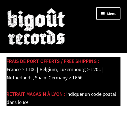
Skip
Skip
Menu
to
to
navigation
content
Expand
SHOP
child
FRAIS DE PORT OFFERTS / FREE SHIPPING :
menu
PRE-ORDERS
France > 110€ | Belgium, Luxembourg > 120€ |
Netherlands, Spain, Germany > 165€
SOLDES / SALE
RETRAIT MAGASIN À LYON :
indiquer un code postal
CARTE CADEAU / GIFT CARD
dans le 69
LABEL