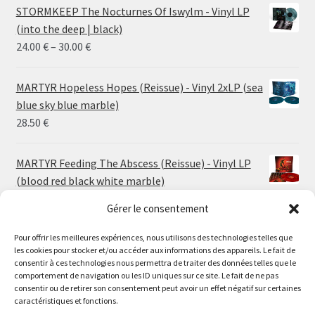
STORMKEEP The Nocturnes Of Iswylm - Vinyl LP
(into the deep | black)
Price
24.00
€
–
30.00
€
range:
24.00 €
MARTYR Hopeless Hopes (Reissue) - Vinyl 2xLP (sea
through
blue sky blue marble)
30.00 €
28.50
€
MARTYR Feeding The Abscess (Reissue) - Vinyl LP
(blood red black white marble)
23.00
€
Gérer le consentement
Pour offrir les meilleures expériences, nous utilisons des technologies telles que
MARTYR Warp Zone (Reissue) - Vinyl LP (swamp
les cookies pour stocker et/ou accéder aux informations des appareils. Le fait de
green orange marble)
Le magasin de Lyon sera fermé du 30 juillet au 17 août
consentir à ces technologies nous permettra de traiter des données telles que le
23.00
€
comportement de navigation ou les ID uniques sur ce site. Le fait de ne pas
inclus. Les commandes seront expédiées à partir du 18
consentir ou de retirer son consentement peut avoir un effet négatif sur certaines
août.
caractéristiques et fonctions.