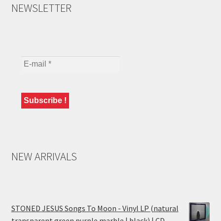
NEWSLETTER
NEW ARRIVALS
STONED JESUS Songs To Moon - Vinyl LP (natural
transparent green purple marble | black) | CD