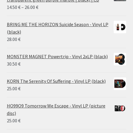
Price
14.50
€
–
26.00
€
range:
14.50 €
BRING ME THE HORIZON Suicide Season - Vinyl LP
through
(black)
26.00 €
28.00
€
MONSTER MAGNET Powertrip - Vinyl 2xLP (black)
30.50
€
KORN The Serenity Of Suffering - Vinyl LP (black)
25.00
€
HO99O9 Tomorrow We Escape - Vinyl LP (picture
disc)
25.00
€