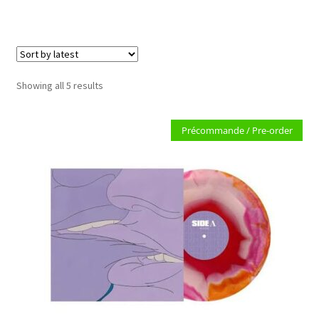
LOCAL HEROES
e
Sorted
Showing all 5 results
by
latest
Précommande / Pre-order