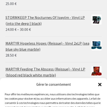
25.00
€
STORMKEEP The Nocturnes Of Iswylm - Vinyl LP
(into the deep | black)
Price
24.00
€
–
30.00
€
range:
24.00 €
MARTYR Hopeless Hopes (Reissue) - Vinyl 2xLP (sea
through
blue sky blue marble)
30.00 €
28.50
€
MARTYR Feeding The Abscess (Reissue) - Vinyl LP
(blood red black white marble)
23.00
€
Gérer le consentement
Pour offrir les meilleures expériences, nous utilisons des technologies telles que
MARTYR Warp Zone (Reissue) - Vinyl LP (swamp
les cookies pour stocker et/ou accéder aux informations des appareils. Le fait de
green orange marble)
Le magasin de Lyon sera fermé du 30 juillet au 17 août
consentir à ces technologies nous permettra de traiter des données telles que le
23.00
€