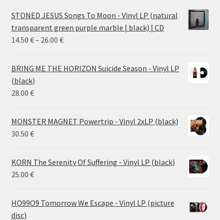
STONED JESUS Songs To Moon - Vinyl LP (natural
transparent green purple marble | black) | CD
Price
14.50
€
–
26.00
€
range:
14.50 €
BRING ME THE HORIZON Suicide Season - Vinyl LP
through
(black)
26.00 €
28.00
€
MONSTER MAGNET Powertrip - Vinyl 2xLP (black)
30.50
€
KORN The Serenity Of Suffering - Vinyl LP (black)
25.00
€
HO99O9 Tomorrow We Escape - Vinyl LP (picture
disc)