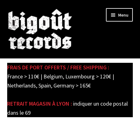
Skip
Skip
Menu
to
to
navigation
content
Expand
SHOP
child
FRAIS DE PORT OFFERTS / FREE SHIPPING :
menu
PRE-ORDERS
France > 110€ | Belgium, Luxembourg > 120€ |
Netherlands, Spain, Germany > 165€
SOLDES / SALE
RETRAIT MAGASIN À LYON :
indiquer un code postal
CARTE CADEAU / GIFT CARD
dans le 69
LABEL