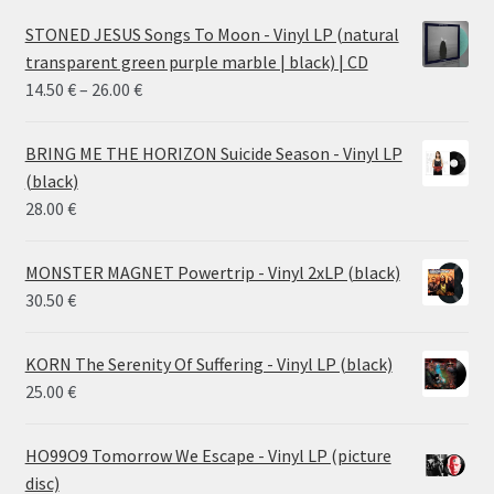
STONED JESUS Songs To Moon - Vinyl LP (natural
transparent green purple marble | black) | CD
Price
14.50
€
–
26.00
€
range:
14.50 €
BRING ME THE HORIZON Suicide Season - Vinyl LP
through
(black)
26.00 €
28.00
€
MONSTER MAGNET Powertrip - Vinyl 2xLP (black)
30.50
€
KORN The Serenity Of Suffering - Vinyl LP (black)
25.00
€
HO99O9 Tomorrow We Escape - Vinyl LP (picture
disc)