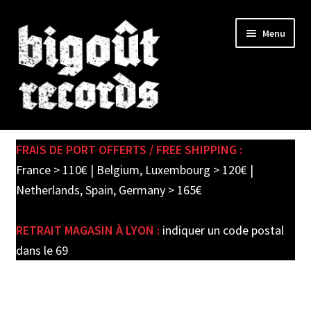
Skip
Skip
Menu
to
to
navigation
content
Expand
SHOP
child
FRAIS DE PORT OFFERTS / FREE SHIPPING :
menu
PRE-ORDERS
France > 110€ | Belgium, Luxembourg > 120€ |
Netherlands, Spain, Germany > 165€
SOLDES / SALE
RETRAIT MAGASIN À LYON :
indiquer un code postal
CARTE CADEAU / GIFT CARD
dans le 69
LABEL