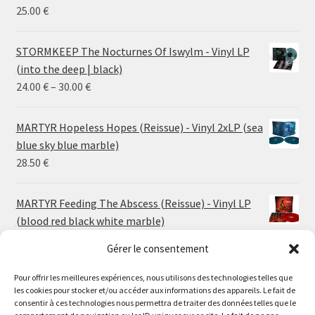
25.00
€
STORMKEEP The Nocturnes Of Iswylm - Vinyl LP
(into the deep | black)
Price
24.00
€
–
30.00
€
range:
24.00 €
MARTYR Hopeless Hopes (Reissue) - Vinyl 2xLP (sea
through
blue sky blue marble)
30.00 €
28.50
€
MARTYR Feeding The Abscess (Reissue) - Vinyl LP
(blood red black white marble)
23.00
€
Gérer le consentement
Pour offrir les meilleures expériences, nous utilisons des technologies telles que
MARTYR Warp Zone (Reissue) - Vinyl LP (swamp
les cookies pour stocker et/ou accéder aux informations des appareils. Le fait de
green orange marble)
Le magasin de Lyon sera fermé du 30 juillet au 17 août
consentir à ces technologies nous permettra de traiter des données telles que le
23.00
€