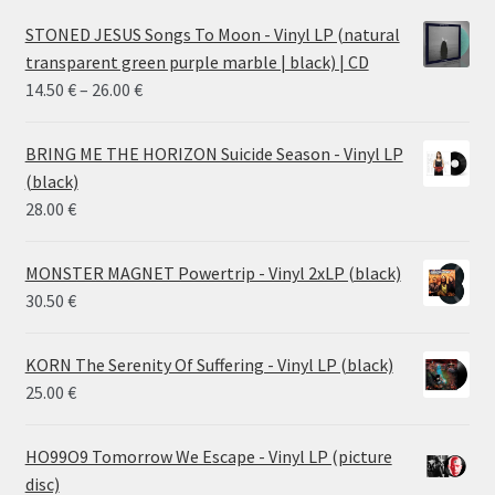
STONED JESUS Songs To Moon - Vinyl LP (natural
transparent green purple marble | black) | CD
Price
14.50
€
–
26.00
€
range:
14.50 €
BRING ME THE HORIZON Suicide Season - Vinyl LP
through
(black)
26.00 €
28.00
€
MONSTER MAGNET Powertrip - Vinyl 2xLP (black)
30.50
€
KORN The Serenity Of Suffering - Vinyl LP (black)
25.00
€
HO99O9 Tomorrow We Escape - Vinyl LP (picture
disc)