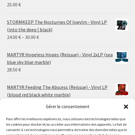
25.00
€
STORMKEEP The Nocturnes Of Iswylm - Vinyl LP
(into the deep | black)
Price
24.00
€
–
30.00
€
range:
24.00 €
MARTYR Hopeless Hopes (Reissue) - Vinyl 2xLP (sea
through
blue sky blue marble)
30.00 €
28.50
€
MARTYR Feeding The Abscess (Reissue) - Vinyl LP
(blood red black white marble)
23.00
€
Gérer le consentement
Pour offrir les meilleures expériences, nous utilisons des technologies telles que
MARTYR Warp Zone (Reissue) - Vinyl LP (swamp
les cookies pour stocker et/ou accéder aux informations des appareils. Le fait de
green orange marble)
Le magasin de Lyon sera fermé du 30 juillet au 17 août
consentir à ces technologies nous permettra de traiter des données telles que le
23.00
€