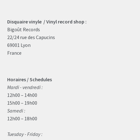
product
page
Disquaire vinyle / Vinyl record shop :
Bigoût Records
22/24 rue des Capucins
69001 Lyon
France
Horaires / Schedules
Mardi - vendredi :
12h00 – 14h00
15h00 – 19h00
Samedi :
12h00 – 18h00
Tuesday - Friday :