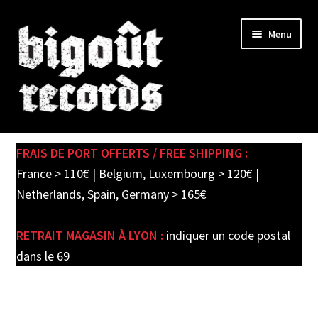
Skip
Skip
Menu
to
to
navigation
content
Expand
SHOP
child
FRAIS DE PORT OFFERTS / FREE SHIPPING :
menu
PRE-ORDERS
France > 110€ | Belgium, Luxembourg > 120€ |
Netherlands, Spain, Germany > 165€
SOLDES / SALE
RETRAIT MAGASIN À LYON :
indiquer un code postal
CARTE CADEAU / GIFT CARD
dans le 69
LABEL