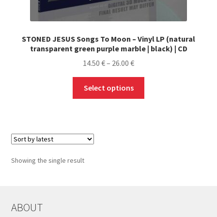
STONED JESUS Songs To Moon – Vinyl LP (natural
transparent green purple marble | black) | CD
Price
14.50
€
–
26.00
€
range:
This
14.50 €
Select options
product
through
has
26.00 €
multiple
variants.
The
options
Showing the single result
may
be
chosen
on
ABOUT
the