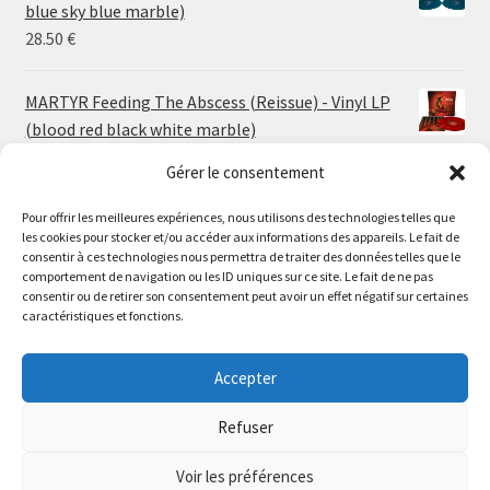
through
blue sky blue marble)
30.00 €
28.50
€
MARTYR Feeding The Abscess (Reissue) - Vinyl LP
(blood red black white marble)
23.00
€
Gérer le consentement
Pour offrir les meilleures expériences, nous utilisons des technologies telles que
MARTYR Warp Zone (Reissue) - Vinyl LP (swamp
les cookies pour stocker et/ou accéder aux informations des appareils. Le fait de
green orange marble)
Le magasin de Lyon sera fermé du 30 juillet au 17 août
consentir à ces technologies nous permettra de traiter des données telles que le
23.00
€
comportement de navigation ou les ID uniques sur ce site. Le fait de ne pas
inclus. Les commandes seront expédiées à partir du 18
consentir ou de retirer son consentement peut avoir un effet négatif sur certaines
août.
caractéristiques et fonctions.
CONVULSE World Without God - Vinyl LP (sea blue
//
white galaxy)
The physical record shop will be closed from july 30th to
Accepter
23.00
€
august 17th included. Online orders will start shipping on
august 18th.
Refuser
Dismiss
Voir les préférences