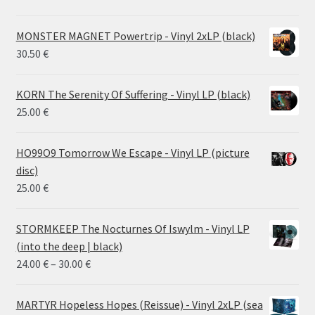
MONSTER MAGNET Powertrip - Vinyl 2xLP (black)
30.50
€
KORN The Serenity Of Suffering - Vinyl LP (black)
25.00
€
HO99O9 Tomorrow We Escape - Vinyl LP (picture
disc)
25.00
€
STORMKEEP The Nocturnes Of Iswylm - Vinyl LP
(into the deep | black)
Price
24.00
€
–
30.00
€
range:
24.00 €
MARTYR Hopeless Hopes (Reissue) - Vinyl 2xLP (sea