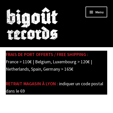
Skip
Skip
Menu
to
to
navigation
content
Expand
SHOP
child
FRAIS DE PORT OFFERTS / FREE SHIPPING :
menu
PRE-ORDERS
France > 110€ | Belgium, Luxembourg > 120€ |
Netherlands, Spain, Germany > 165€
SOLDES / SALE
RETRAIT MAGASIN À LYON :
indiquer un code postal
CARTE CADEAU / GIFT CARD
dans le 69
LABEL