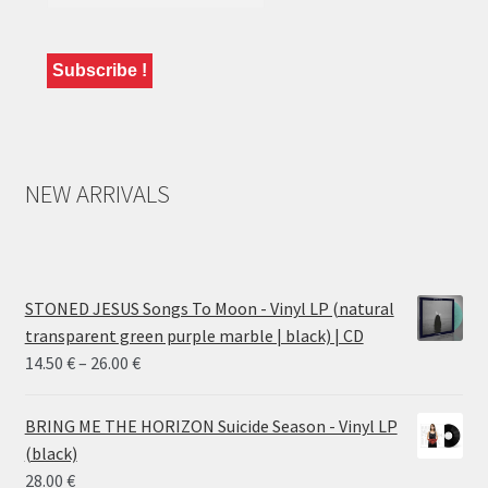
NEW ARRIVALS
STONED JESUS Songs To Moon - Vinyl LP (natural
transparent green purple marble | black) | CD
Price
14.50
€
–
26.00
€
range:
14.50 €
BRING ME THE HORIZON Suicide Season - Vinyl LP
through
(black)
26.00 €
28.00
€