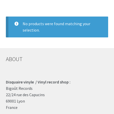
LOCAL HEROES
e
No products were found matching your
selection.
ABOUT
Disquaire vinyle / Vinyl record shop :
Bigoût Records
22/24 rue des Capucins
69001 Lyon
France