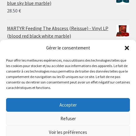
through
blue sky blue marble)
30.00 €
28.50
€
MARTYR Feeding The Abscess (Reissue) - Vinyl LP
(blood red black white marble)
23.00
€
Gérer le consentement
Pour offrir les meilleures expériences, nous utilisons des technologies telles que
MARTYR Warp Zone (Reissue) - Vinyl LP (swamp
les cookies pour stocker et/ou accéder aux informations des appareils. Le fait de
green orange marble)
Le magasin de Lyon sera fermé du 30 juillet au 17 août
consentir à ces technologies nous permettra de traiter des données telles que le
23.00
€
comportement de navigation ou les ID uniques sur ce site. Le fait de ne pas
inclus. Les commandes seront expédiées à partir du 18
consentir ou de retirer son consentement peut avoir un effet négatif sur certaines
août.
caractéristiques et fonctions.
CONVULSE World Without God - Vinyl LP (sea blue
//
white galaxy)
The physical record shop will be closed from july 30th to
Accepter
23.00
€
august 17th included. Online orders will start shipping on
august 18th.
Refuser
Dismiss
Voir les préférences