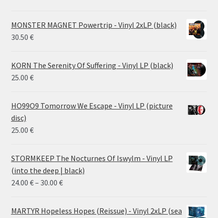
MONSTER MAGNET Powertrip - Vinyl 2xLP (black)
30.50
€
KORN The Serenity Of Suffering - Vinyl LP (black)
25.00
€
HO99O9 Tomorrow We Escape - Vinyl LP (picture
disc)
25.00
€
STORMKEEP The Nocturnes Of Iswylm - Vinyl LP
(into the deep | black)
Price
24.00
€
–
30.00
€
range:
24.00 €
MARTYR Hopeless Hopes (Reissue) - Vinyl 2xLP (sea