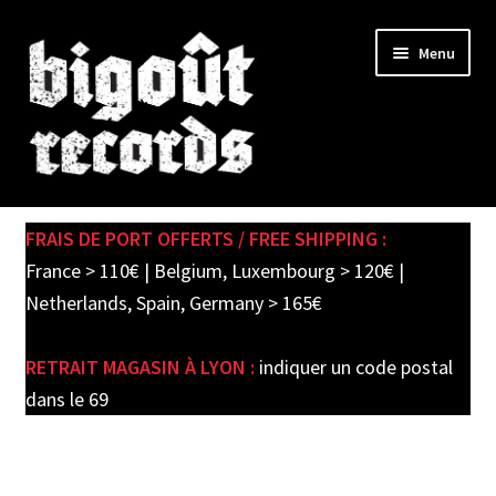
Skip
Skip
Menu
to
to
navigation
content
Expand
SHOP
child
FRAIS DE PORT OFFERTS / FREE SHIPPING :
menu
PRE-ORDERS
France > 110€ | Belgium, Luxembourg > 120€ |
Netherlands, Spain, Germany > 165€
SOLDES / SALE
RETRAIT MAGASIN À LYON :
indiquer un code postal
CARTE CADEAU / GIFT CARD
dans le 69
LABEL