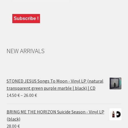
NEW ARRIVALS
STONED JESUS Songs To Moon - Vinyl LP (natural
transparent green purple marble | black) | CD
Price
14.50
€
–
26.00
€
range:
14.50 €
BRING ME THE HORIZON Suicide Season - Vinyl LP
through
(black)
26.00 €
28.00
€