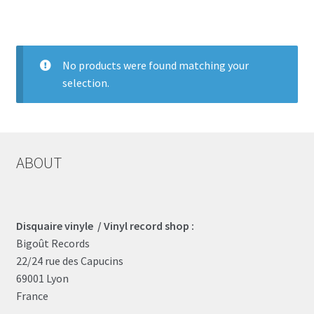
LOCAL HEROES
e
No products were found matching your
selection.
ABOUT
Disquaire vinyle / Vinyl record shop :
Bigoût Records
22/24 rue des Capucins
69001 Lyon
France