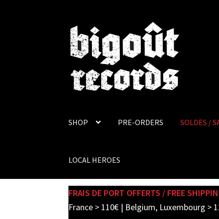
Skip
Skip
to
to
navigation
content
SHOP
PRE-ORDERS
SOLDES / S
LOCAL HEROES
FRAIS DE PORT OFFERTS / FREE SHIPPIN
France > 110€ | Belgium, Luxembourg > 1