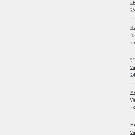
LP
25
HO
(p
25
ST
Vi
24
MA
Vi
28
MA
Vi