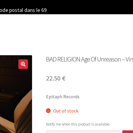
code postal dans le 69
BAD RELIGION Age Of Unreason – Viny
22.50
€
Epitaph Records
Out of stock
Notify me when this product is available.