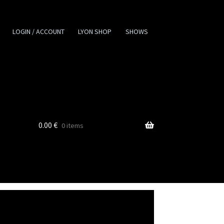
LOGIN / ACCOUNT
LYON SHOP
SHOWS
0.00
€
0 items