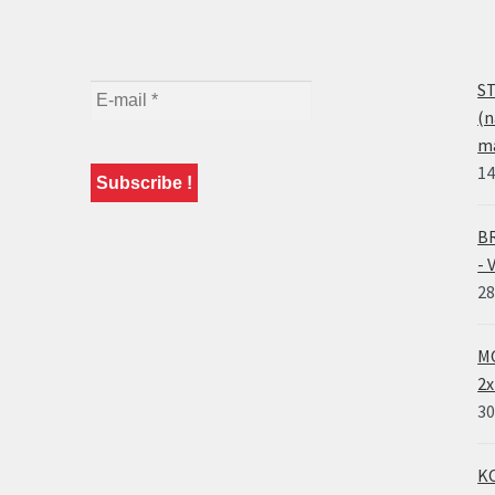
ST
(n
ma
14
BR
- 
28
MO
2x
30
KO