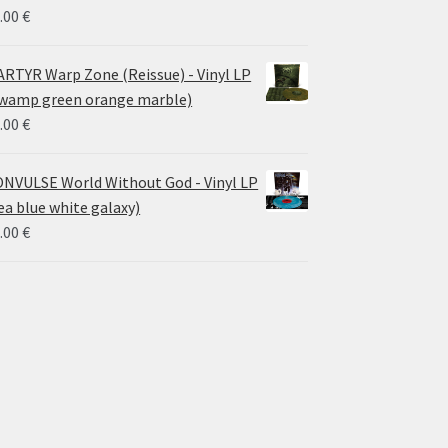
.00
€
RTYR Warp Zone (Reissue) - Vinyl LP
wamp green orange marble)
.00
€
NVULSE World Without God - Vinyl LP
ea blue white galaxy)
.00
€