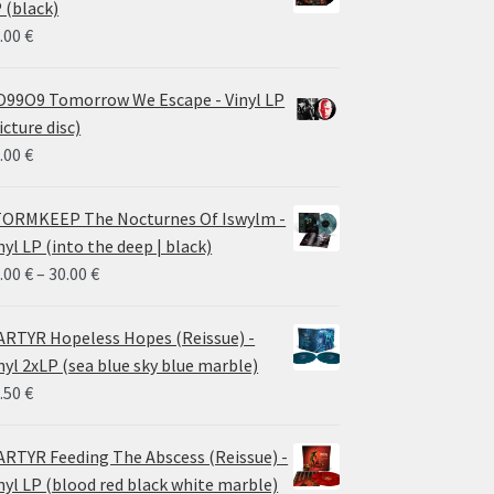
 (black)
.00
€
99O9 Tomorrow We Escape - Vinyl LP
icture disc)
.00
€
ORMKEEP The Nocturnes Of Iswylm -
nyl LP (into the deep | black)
Price
.00
€
–
30.00
€
range:
24.00 €
RTYR Hopeless Hopes (Reissue) -
through
nyl 2xLP (sea blue sky blue marble)
30.00 €
.50
€
RTYR Feeding The Abscess (Reissue) -
nyl LP (blood red black white marble)