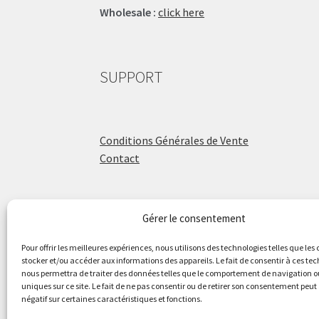
Wholesale :
click here
SUPPORT
Conditions Générales de Vente
Contact
Gérer le consentement
ÉCOLE DE BATTERIE
Pour offrir les meilleures expériences, nous utilisons des technologies telles que les
stocker et/ou accéder aux informations des appareils. Le fait de consentir à ces te
nous permettra de traiter des données telles que le comportement de navigation ou
Raphaël Aboulker
uniques sur ce site. Le fait de ne pas consentir ou de retirer son consentement peut 
négatif sur certaines caractéristiques et fonctions.
raphaelaboulker.com