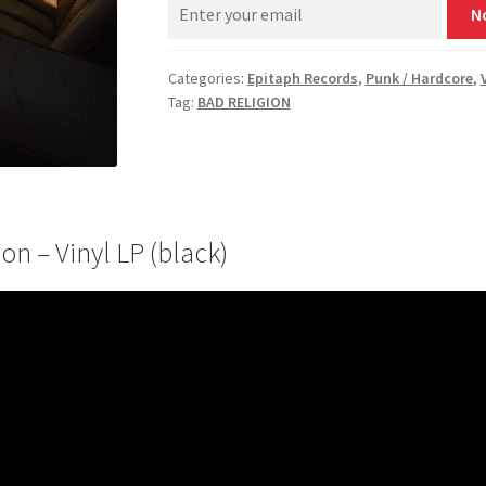
N
Categories:
Epitaph Records
,
Punk / Hardcore
,
Tag:
BAD RELIGION
n – Vinyl LP (black)