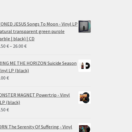
ONED JESUS Songs To Moon - Vinyl LP
atural transparent green purple
rble | black) | CD
Price
.50
€
–
26.00
€
range:
14.50 €
ING ME THE HORIZON Suicide Season
through
Vinyl LP (black)
26.00 €
.00
€
NSTER MAGNET Powertrip - Vinyl
LP (black)
.50
€
RN The Serenity Of Suffering - Vinyl