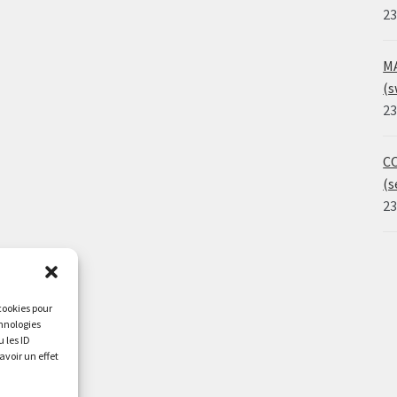
23
MA
(s
23
CO
(s
23
 cookies pour
chnologies
 les ID
avoir un effet