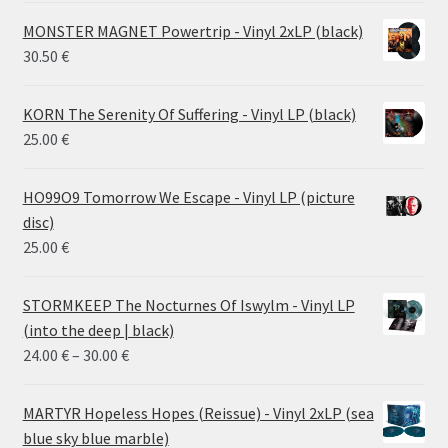
MONSTER MAGNET Powertrip - Vinyl 2xLP (black)
30.50
€
KORN The Serenity Of Suffering - Vinyl LP (black)
25.00
€
HO99O9 Tomorrow We Escape - Vinyl LP (picture
disc)
25.00
€
STORMKEEP The Nocturnes Of Iswylm - Vinyl LP
(into the deep | black)
Price
24.00
€
–
30.00
€
range:
24.00 €
MARTYR Hopeless Hopes (Reissue) - Vinyl 2xLP (sea
through
blue sky blue marble)