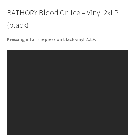
BATHORY Blood On Ice – Vinyl 2xLP
(black)
Pressing info :
? repress on black vinyl 2xLP.