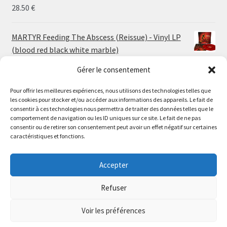
30.00 €
28.50
€
MARTYR Feeding The Abscess (Reissue) - Vinyl LP
(blood red black white marble)
23.00
€
Gérer le consentement
MARTYR Warp Zone (Reissue) - Vinyl LP (swamp
Pour offrir les meilleures expériences, nous utilisons des technologies telles que
les cookies pour stocker et/ou accéder aux informations des appareils. Le fait de
green orange marble)
Le magasin de Lyon sera fermé du 30 juillet au 17 août
consentir à ces technologies nous permettra de traiter des données telles que le
23.00
€
comportement de navigation ou les ID uniques sur ce site. Le fait de ne pas
inclus. Les commandes seront expédiées à partir du 18
consentir ou de retirer son consentement peut avoir un effet négatif sur certaines
août.
caractéristiques et fonctions.
CONVULSE World Without God - Vinyl LP (sea blue
//
white galaxy)
The physical record shop will be closed from july 30th to
Accepter
23.00
€
august 17th included. Online orders will start shipping on
august 18th.
Refuser
Dismiss
Voir les préférences
0