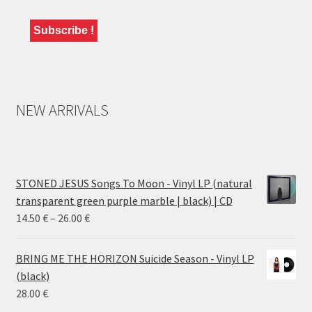
NEW ARRIVALS
STONED JESUS Songs To Moon - Vinyl LP (natural
transparent green purple marble | black) | CD
Price
14.50
€
–
26.00
€
range:
14.50 €
BRING ME THE HORIZON Suicide Season - Vinyl LP
through
(black)
26.00 €
28.00
€