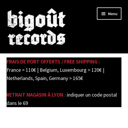
Skip
Skip
Menu
to
to
navigation
content
Expand
SHOP
child
FRAIS DE PORT OFFERTS / FREE SHIPPING :
menu
PRE-ORDERS
France > 110€ | Belgium, Luxembourg > 120€ |
Netherlands, Spain, Germany > 165€
SOLDES / SALE
RETRAIT MAGASIN À LYON :
indiquer un code postal
CARTE CADEAU / GIFT CARD
dans le 69
LABEL