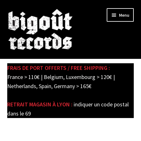
Skip
Skip
Menu
to
to
navigation
content
Expand
SHOP
child
FRAIS DE PORT OFFERTS / FREE SHIPPING :
menu
PRE-ORDERS
France > 110€ | Belgium, Luxembourg > 120€ |
Netherlands, Spain, Germany > 165€
SOLDES / SALE
RETRAIT MAGASIN À LYON :
indiquer un code postal
CARTE CADEAU / GIFT CARD
dans le 69
LABEL