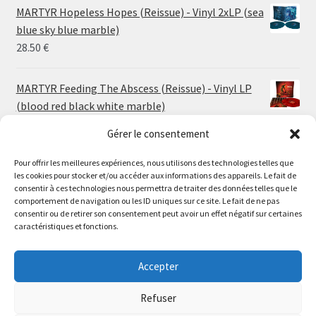
24.00 €
MARTYR Hopeless Hopes (Reissue) - Vinyl 2xLP (sea
through
blue sky blue marble)
30.00 €
28.50
€
MARTYR Feeding The Abscess (Reissue) - Vinyl LP
(blood red black white marble)
23.00
€
Gérer le consentement
MARTYR Warp Zone (Reissue) - Vinyl LP (swamp
Pour offrir les meilleures expériences, nous utilisons des technologies telles que
les cookies pour stocker et/ou accéder aux informations des appareils. Le fait de
green orange marble)
Le magasin de Lyon sera fermé du 30 juillet au 17 août
consentir à ces technologies nous permettra de traiter des données telles que le
23.00
€
comportement de navigation ou les ID uniques sur ce site. Le fait de ne pas
inclus. Les commandes seront expédiées à partir du 18
consentir ou de retirer son consentement peut avoir un effet négatif sur certaines
août.
caractéristiques et fonctions.
CONVULSE World Without God - Vinyl LP (sea blue
//
white galaxy)
The physical record shop will be closed from july 30th to
Accepter
23.00
€
august 17th included. Online orders will start shipping on
august 18th.
Refuser
Dismiss