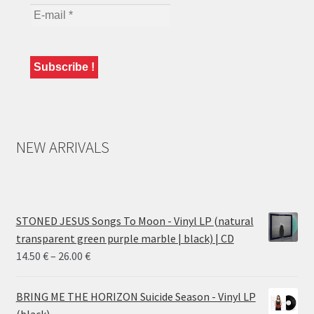
NEW ARRIVALS
STONED JESUS Songs To Moon - Vinyl LP (natural
transparent green purple marble | black) | CD
Price
14.50
€
–
26.00
€
range:
14.50 €
BRING ME THE HORIZON Suicide Season - Vinyl LP
through
(black)