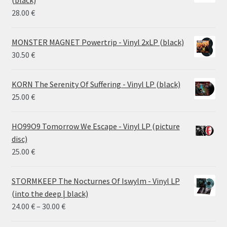
26.00 €
28.00
€
MONSTER MAGNET Powertrip - Vinyl 2xLP (black)
30.50
€
KORN The Serenity Of Suffering - Vinyl LP (black)
25.00
€
HO99O9 Tomorrow We Escape - Vinyl LP (picture
disc)
25.00
€
STORMKEEP The Nocturnes Of Iswylm - Vinyl LP
(into the deep | black)
Price
24.00
€
–
30.00
€
range: