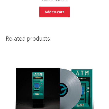
price
price
was:
is:
Add to cart
26.50 €.
20.00 €.
Related products