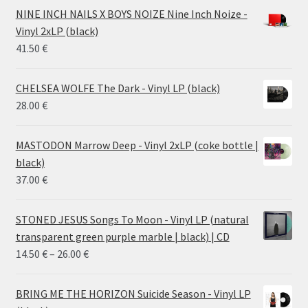
NINE INCH NAILS X BOYS NOIZE Nine Inch Noize -
Vinyl 2xLP (black)
41.50
€
CHELSEA WOLFE The Dark - Vinyl LP (black)
28.00
€
MASTODON Marrow Deep - Vinyl 2xLP (coke bottle |
black)
37.00
€
STONED JESUS Songs To Moon - Vinyl LP (natural
transparent green purple marble | black) | CD
Price
14.50
€
–
26.00
€
range:
14.50 €
BRING ME THE HORIZON Suicide Season - Vinyl LP
through