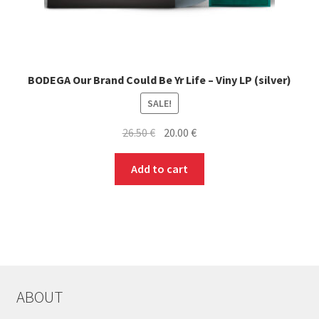
BODEGA Our Brand Could Be Yr Life – Viny LP (silver)
SALE!
Original
Current
26.50
€
20.00
€
price
price
was:
is:
Add to cart
26.50 €.
20.00 €.
ABOUT