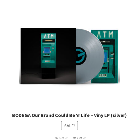
BODEGA Our Brand Could Be Yr Life – Viny LP (silver)
SALE!
Original
Current
26.50
€
20.00
€