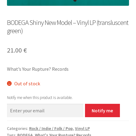
BODEGA Shiny New Model – Vinyl LP (transluscent
green)
21.00
€
What’s Your Rupture? Records
Out of stock
Notify me when this product is available.
Notify me
Categories:
Rock / Indie / Folk / Pop
,
Vinyl LP
Tags:
BODEGA
,
What's Your Rupture? Records