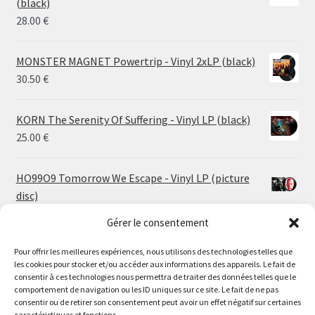
(black)
26.00 €
28.00
€
MONSTER MAGNET Powertrip - Vinyl 2xLP (black)
30.50
€
KORN The Serenity Of Suffering - Vinyl LP (black)
25.00
€
HO99O9 Tomorrow We Escape - Vinyl LP (picture
disc)
25.00
€
Gérer le consentement
Pour offrir les meilleures expériences, nous utilisons des technologies telles que
STORMKEEP The Nocturnes Of Iswylm - Vinyl LP
les cookies pour stocker et/ou accéder aux informations des appareils. Le fait de
(into the deep | black)
Le magasin de Lyon sera fermé du 30 juillet au 17 août
consentir à ces technologies nous permettra de traiter des données telles que le
Price
24.00
€
–
30.00
€
comportement de navigation ou les ID uniques sur ce site. Le fait de ne pas
inclus. Les commandes seront expédiées à partir du 18
consentir ou de retirer son consentement peut avoir un effet négatif sur certaines
range:
août.
caractéristiques et fonctions.