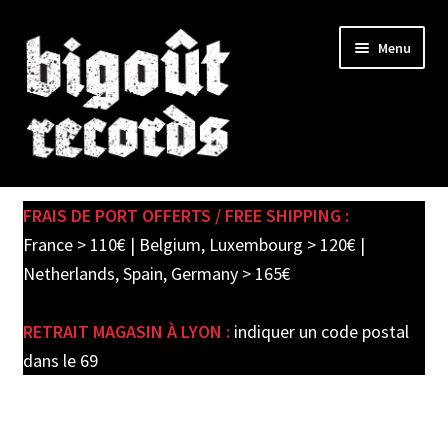
Skip
Skip
Menu
to
to
navigation
content
Expand
SHOP
child
FRAIS DE PORT OFFERTS / FREE SHIPPING :
menu
PRE-ORDERS
France > 110€ | Belgium, Luxembourg > 120€ |
Netherlands, Spain, Germany > 165€
SOLDES / SALE
RETRAIT MAGASIN À LYON :
indiquer un code postal
CARTE CADEAU / GIFT CARD
dans le 69
LABEL