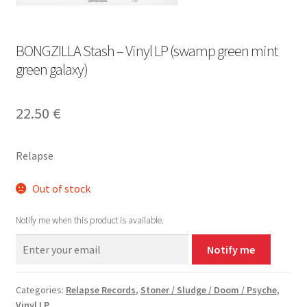
BONGZILLA Stash – Vinyl LP (swamp green mint
green galaxy)
22.50
€
Relapse
Out of stock
Notify me when this product is available.
Notify me
Categories:
Relapse Records
,
Stoner / Sludge / Doom / Psyche
,
Vinyl LP