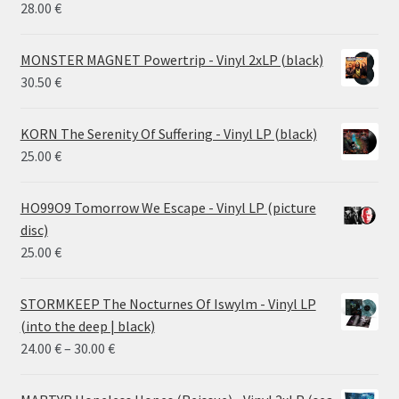
28.00
€
MONSTER MAGNET Powertrip - Vinyl 2xLP (black)
30.50
€
KORN The Serenity Of Suffering - Vinyl LP (black)
25.00
€
HO99O9 Tomorrow We Escape - Vinyl LP (picture
disc)
25.00
€
STORMKEEP The Nocturnes Of Iswylm - Vinyl LP
(into the deep | black)
Price
24.00
€
–
30.00
€
range:
24.00 €