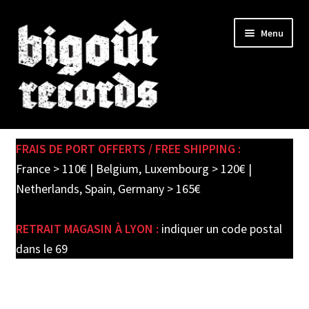
Skip
Skip
Menu
to
to
navigation
content
Expand
SHOP
child
FRAIS DE PORT OFFERTS / FREE SHIPPING :
menu
PRE-ORDERS
France > 110€ | Belgium, Luxembourg > 120€ |
Netherlands, Spain, Germany > 165€
SOLDES / SALE
RETRAIT MAGASIN À LYON :
indiquer un code postal
CARTE CADEAU / GIFT CARD
dans le 69
LABEL