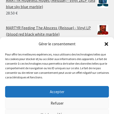
MARTYR Hopeless Hopes (Reissue) - Vinyl 2xLP (sea
through
blue sky blue marble)
30.00 €
28.50
€
MARTYR Feeding The Abscess (Reissue) - Vinyl LP
(blood red black white marble)
23.00
€
Gérer le consentement
Pour offrir les meilleures expériences, nous utilisons des technologies telles que
MARTYR Warp Zone (Reissue) - Vinyl LP (swamp
les cookies pour stocker et/ou accéder aux informations des appareils. Le fait de
green orange marble)
Le magasin de Lyon sera fermé du 30 juillet au 17 août
consentir à ces technologies nous permettra de traiter des données telles que le
23.00
€
comportement de navigation ou les ID uniques sur ce site. Le fait de ne pas
inclus. Les commandes seront expédiées à partir du 18
consentir ou de retirer son consentement peut avoir un effet négatif sur certaines
août.
caractéristiques et fonctions.
CONVULSE World Without God - Vinyl LP (sea blue
//
white galaxy)
The physical record shop will be closed from july 30th to
Accepter
23.00
€
august 17th included. Online orders will start shipping on
august 18th.
Refuser
Dismiss