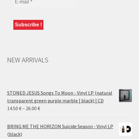
NEW ARRIVALS
STONED JESUS Songs To Moon - Vinyl LP (natural
transparent green purple marble | black) | CD
Price
14.50
€
–
26.00
€
range:
14.50 €
BRING ME THE HORIZON Suicide Season - Vinyl LP
through
(black)
26.00 €