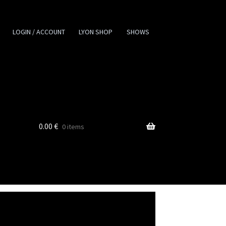
LOGIN / ACCOUNT
LYON SHOP
SHOWS
0.00
€
0 items