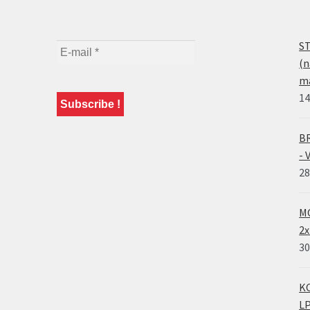
ST
(n
ma
14
BR
- 
28
MO
2x
30
KO
LP