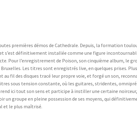
toutes premières démos de Cathedrale. Depuis, la formation toulou
e et s’est définitivement installée comme une figure incontournabl
acte. Pour l’enregistrement de Poison, son cinquième album, le gro
 Bruxelles. Les titres sont enregistrés live, en quelques prises. P
au fil des disques tracé leur propre voie, et forgé un son, recon
 titres sous tension constante, où les guitares, stridentes, omnip
end ici tout son sens et participe à instiller une certaine noirceu
r un groupe en pleine possession de ses moyens, qui définitivemen
l et le plus maîtrisé.