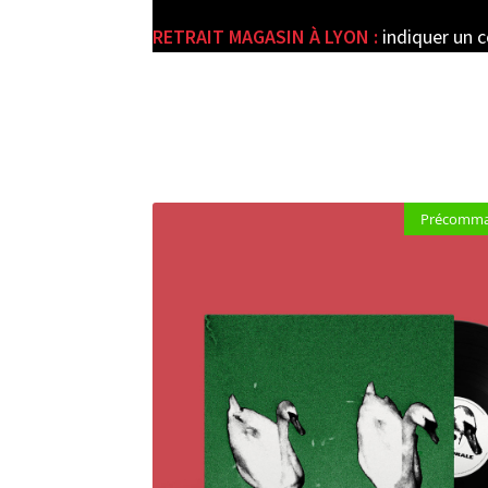
RETRAIT MAGASIN À LYON :
indiquer un 
e
Précomman