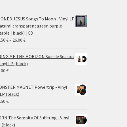
ONED JESUS Songs To Moon - Vinyl LP
atural transparent green purple
rble | black) | CD
Price
.50
€
–
26.00
€
range:
14.50 €
ING ME THE HORIZON Suicide Season
through
Vinyl LP (black)
26.00 €
.00
€
NSTER MAGNET Powertrip - Vinyl
LP (black)
.50
€
RN The Serenity Of Suffering - Vinyl
 (black)