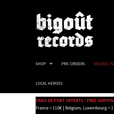
Skip
Skip
to
to
navigation
content
SHOP
PRE-ORDERS
SOLDES / S
LOCAL HEROES
FRAIS DE PORT OFFERTS / FREE SHIPPIN
France > 110€ | Belgium, Luxembourg > 1