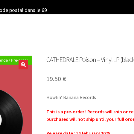
code postal dans le 69
CATHEDRALE Poison – Vinyl LP (black
de / Pre-order
19.50
€
Howlin’ Banana Records
This is a pre-order ! Records will ship onc
purchased will not ship until your full ord
Release date : 14 february 2025