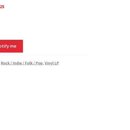
025
otify me
,
Rock / Indie / Folk / Pop
,
Vinyl LP