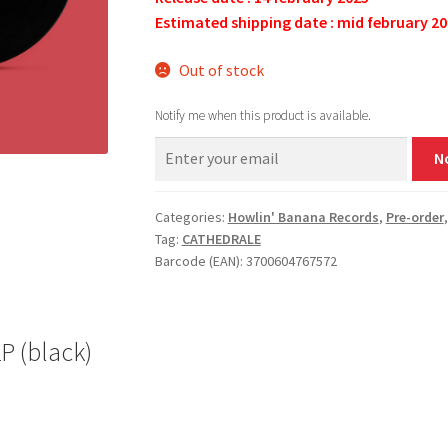
Estimated shipping date : mid february 2
Out of stock
Notify me when this product is available.
N
Categories:
Howlin' Banana Records
,
Pre-order
Tag:
CATHEDRALE
Barcode (EAN): 3700604767572
P (black)