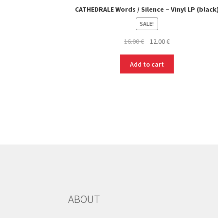
CATHEDRALE Words / Silence – Vinyl LP (black
SALE!
Original
Current
16.00
€
12.00
€
price
price
was:
is:
Add to cart
16.00 €.
12.00 €.
ABOUT