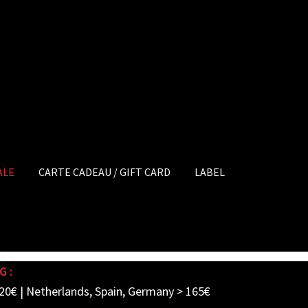
ALE
CARTE CADEAU / GIFT CARD
LABEL
G :
20€ | Netherlands, Spain, Germany > 165€