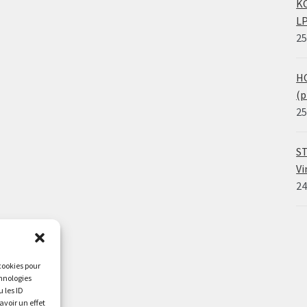
KO
LP
25
HO
(p
25
ST
Vi
24
 cookies pour
chnologies
 les ID
avoir un effet