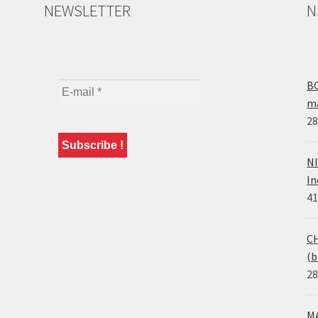
NEWSLETTER
N
BO
ma
28
NI
In
41
CH
(b
28
MA