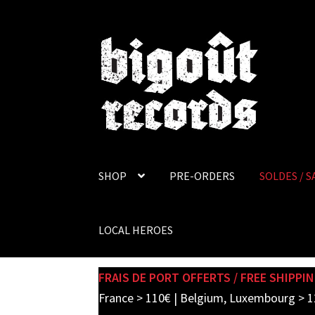
Skip
Skip
to
to
navigation
content
SHOP
PRE-ORDERS
SOLDES / S
LOCAL HEROES
FRAIS DE PORT OFFERTS / FREE SHIPPIN
France > 110€ | Belgium, Luxembourg > 1