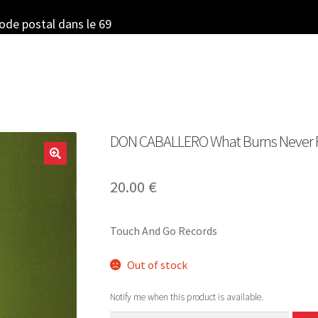
code postal dans le 69
DON CABALLERO What Burns Never Ret
20.00
€
Touch And Go Records
Out of stock
Notify me when this product is available.