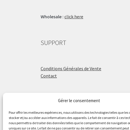
Wholesale :
click here
SUPPORT
Conditions Générales de Vente
Contact
Gérer le consentement
ÉCOLE DE BATTERIE
Pour offrir les meilleures expériences, nous utilisons des technologies telles que les
stocker et/ou accéder aux informations des appareils. Le fait de consentir à ces te
nous permettra de traiter des données telles que le comportement de navigation ou
Raphaël Aboulker
uniques sur ce site. Le fait de ne pas consentir ou de retirer son consentement peut 