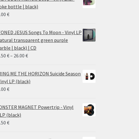
oke bottle | black)
.00
€
ONED JESUS Songs To Moon - Vinyl LP
atural transparent green purple
rble | black) | CD
Price
.50
€
–
26.00
€
range:
14.50 €
ING ME THE HORIZON Suicide Season
through
Vinyl LP (black)
26.00 €
.00
€
NSTER MAGNET Powertrip - Vinyl
LP (black)
.50
€