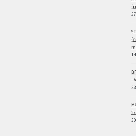
(c
37
ST
(n
ma
14
BR
- 
28
MO
2x
30