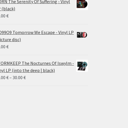
RN The Serenity Of Suffering - Vinyl
 (black)
.00
€
99O9 Tomorrow We Escape - Vinyl LP
icture disc)
.00
€
ORMKEEP The Nocturnes Of Iswylm -
nyl LP (into the deep | black)
Price
.00
€
–
30.00
€
range:
24.00 €
through
30.00 €