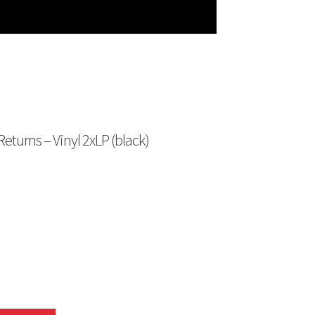
urns – Vinyl 2xLP (black)