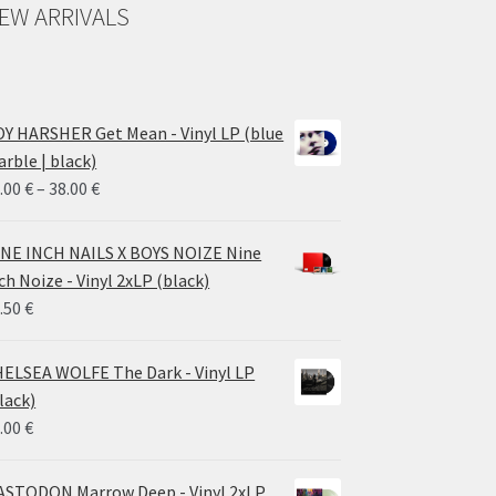
EW ARRIVALS
Y HARSHER Get Mean - Vinyl LP (blue
rble | black)
Price
.00
€
–
38.00
€
range:
28.00 €
NE INCH NAILS X BOYS NOIZE Nine
through
ch Noize - Vinyl 2xLP (black)
38.00 €
.50
€
ELSEA WOLFE The Dark - Vinyl LP
lack)
.00
€
STODON Marrow Deep - Vinyl 2xLP