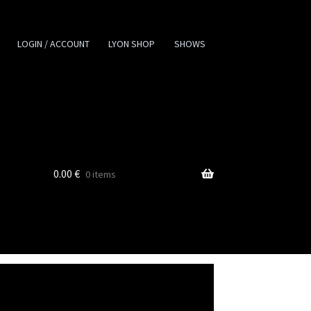
LOGIN / ACCOUNT
LYON SHOP
SHOWS
0.00
€
0 items