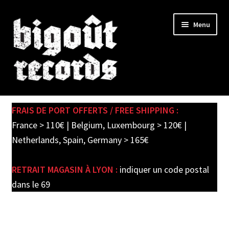
Skip
Skip
Menu
to
to
navigation
content
Expand
SHOP
child
FRAIS DE PORT OFFERTS / FREE SHIPPING :
menu
PRE-ORDERS
France > 110€ | Belgium, Luxembourg > 120€ |
Netherlands, Spain, Germany > 165€
SOLDES / SALE
RETRAIT MAGASIN À LYON :
indiquer un code postal
CARTE CADEAU / GIFT CARD
dans le 69
LABEL