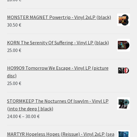
MONSTER MAGNET Powertrip - Vinyl 2xLP (black)
30.50
€
KORN The Serenity Of Suffering - Vinyl LP (black)
25.00
€
HO99O9 Tomorrow We Escape - Vinyl LP (picture
disc)
25.00
€
STORMKEEP The Nocturnes Of Iswylm - Vinyl LP
(into the deep | black)
Price
24.00
€
–
30.00
€
range:
24.00 €
MARTYR Hopeless Hopes (Reissue) - Vinyl 2xLP (sea