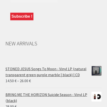
NEW ARRIVALS
STONED JESUS Songs To Moon - Vinyl LP (natural
transparent green purple marble | black) | CD
Price
14.50
€
–
26.00
€
range:
14.50 €
BRING ME THE HORIZON Suicide Season - Vinyl LP
through
(black)
26.00 €
28.00
€