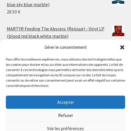
through
blue sky blue marble)
30.00 €
28.50
€
MARTYR Feeding The Abscess (Reissue) - Vinyl LP
(blood red black white marble)
23.00
€
Gérer le consentement
Pour offrir les meilleures expériences, nous utilisons des technologies telles que
MARTYR Warp Zone (Reissue) - Vinyl LP (swamp
les cookies pour stocker et/ou accéder aux informations des appareils. Le fait de
green orange marble)
Le magasin de Lyon sera fermé du 30 juillet au 17 août
consentir à ces technologies nous permettra de traiter des données telles que le
23.00
€
comportement de navigation ou les ID uniques sur ce site. Le fait de ne pas
inclus. Les commandes seront expédiées à partir du 18
consentir ou de retirer son consentement peut avoir un effet négatif sur certaines
août.
caractéristiques et fonctions.
CONVULSE World Without God - Vinyl LP (sea blue
//
white galaxy)
The physical record shop will be closed from july 30th to
Accepter
23.00
€
august 17th included. Online orders will start shipping on
august 18th.
Refuser
Dismiss
Voir les préférences