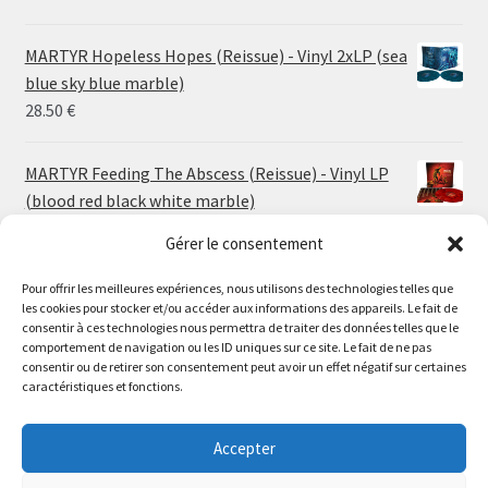
range:
24.00 €
MARTYR Hopeless Hopes (Reissue) - Vinyl 2xLP (sea
through
blue sky blue marble)
30.00 €
28.50
€
MARTYR Feeding The Abscess (Reissue) - Vinyl LP
(blood red black white marble)
23.00
€
Gérer le consentement
Pour offrir les meilleures expériences, nous utilisons des technologies telles que
MARTYR Warp Zone (Reissue) - Vinyl LP (swamp
les cookies pour stocker et/ou accéder aux informations des appareils. Le fait de
green orange marble)
Le magasin de Lyon sera fermé du 30 juillet au 17 août
consentir à ces technologies nous permettra de traiter des données telles que le
23.00
€
comportement de navigation ou les ID uniques sur ce site. Le fait de ne pas
inclus. Les commandes seront expédiées à partir du 18
consentir ou de retirer son consentement peut avoir un effet négatif sur certaines
août.
caractéristiques et fonctions.
CONVULSE World Without God - Vinyl LP (sea blue
//
white galaxy)
The physical record shop will be closed from july 30th to
Accepter
23.00
€
august 17th included. Online orders will start shipping on