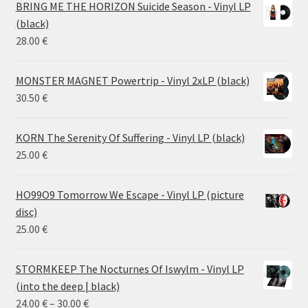
14.50 €
BRING ME THE HORIZON Suicide Season - Vinyl LP
through
(black)
26.00 €
28.00
€
MONSTER MAGNET Powertrip - Vinyl 2xLP (black)
30.50
€
KORN The Serenity Of Suffering - Vinyl LP (black)
25.00
€
HO99O9 Tomorrow We Escape - Vinyl LP (picture
disc)
25.00
€
STORMKEEP The Nocturnes Of Iswylm - Vinyl LP
(into the deep | black)
Price
24.00
€
–
30.00
€