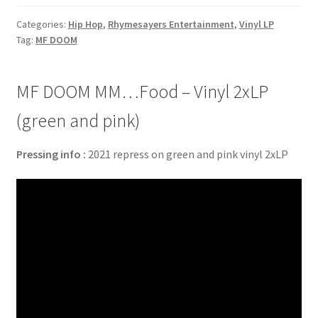
Categories:
Hip Hop
,
Rhymesayers Entertainment
,
Vinyl LP
Tag:
MF DOOM
MF DOOM MM…Food – Vinyl 2xLP
(green and pink)
Pressing info :
2021 repress on green and pink vinyl 2xLP