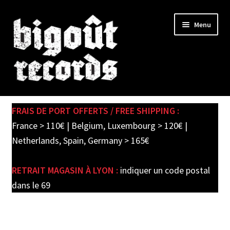
Skip
Skip
Menu
to
to
navigation
content
Expand
SHOP
child
FRAIS DE PORT OFFERTS / FREE SHIPPING :
menu
PRE-ORDERS
France > 110€ | Belgium, Luxembourg > 120€ |
Netherlands, Spain, Germany > 165€
SOLDES / SALE
RETRAIT MAGASIN À LYON :
indiquer un code postal
CARTE CADEAU / GIFT CARD
dans le 69
LABEL