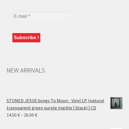
NEW ARRIVALS
STONED JESUS Songs To Moon - Vinyl LP (natural
transparent green purple marble | black) | CD
Price
14.50
€
–
26.00
€
range: