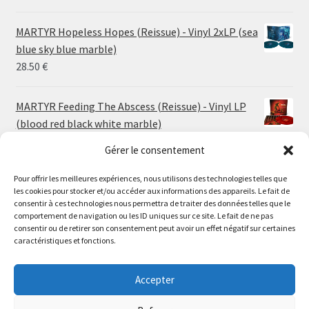
range:
24.00 €
MARTYR Hopeless Hopes (Reissue) - Vinyl 2xLP (sea
through
blue sky blue marble)
30.00 €
28.50
€
MARTYR Feeding The Abscess (Reissue) - Vinyl LP
(blood red black white marble)
23.00
€
Gérer le consentement
Pour offrir les meilleures expériences, nous utilisons des technologies telles que
MARTYR Warp Zone (Reissue) - Vinyl LP (swamp
les cookies pour stocker et/ou accéder aux informations des appareils. Le fait de
green orange marble)
Le magasin de Lyon sera fermé du 30 juillet au 17 août
consentir à ces technologies nous permettra de traiter des données telles que le
23.00
€
comportement de navigation ou les ID uniques sur ce site. Le fait de ne pas
inclus. Les commandes seront expédiées à partir du 18
consentir ou de retirer son consentement peut avoir un effet négatif sur certaines
août.
caractéristiques et fonctions.
CONVULSE World Without God - Vinyl LP (sea blue
//
white galaxy)
The physical record shop will be closed from july 30th to
Accepter
23.00
€
august 17th included. Online orders will start shipping on
august 18th.