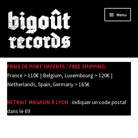
Skip
Skip
Menu
to
to
navigation
content
Expand
SHOP
child
FRAIS DE PORT OFFERTS / FREE SHIPPING :
menu
PRE-ORDERS
France > 110€ | Belgium, Luxembourg > 120€ |
Netherlands, Spain, Germany > 165€
SOLDES / SALE
RETRAIT MAGASIN À LYON :
indiquer un code postal
CARTE CADEAU / GIFT CARD
dans le 69
LABEL