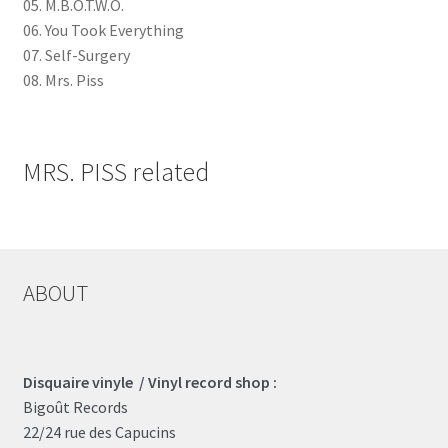
05. M.B.O.T.W.O.
06. You Took Everything
07. Self-Surgery
08. Mrs. Piss
MRS. PISS related
ABOUT
Disquaire vinyle / Vinyl record shop :
Bigoût Records
22/24 rue des Capucins