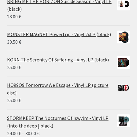
BRING ME THE HORIZON Suicide Season - Vinyl LP
through
(black)
26.00 €
28.00
€
MONSTER MAGNET Powertrip - Vinyl 2xLP (black)
30.50
€
KORN The Serenity Of Suffering - Vinyl LP (black)
25.00
€
HO99O9 Tomorrow We Escape - Vinyl LP (picture
disc)
25.00
€
STORMKEEP The Nocturnes Of Iswylm - Vinyl LP
(into the deep | black)
Price
24.00
€
–
30.00
€