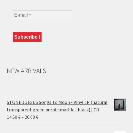
NEW ARRIVALS
STONED JESUS Songs To Moon - Vinyl LP (natural
transparent green purple marble | black) | CD
Price
14.50
€
–
26.00
€
range:
14.50 €