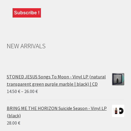
NEW ARRIVALS
STONED JESUS Songs To Moon - Vinyl LP (natural
transparent green purple marble | black) | CD
Price
14.50
€
–
26.00
€
range:
14.50 €
BRING ME THE HORIZON Suicide Season - Vinyl LP
through
(black)
26.00 €
28.00
€