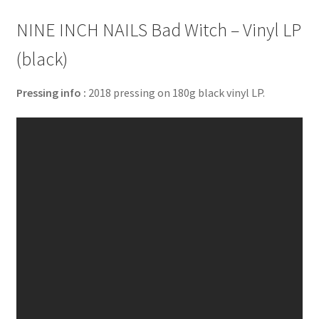
NINE INCH NAILS Bad Witch – Vinyl LP
(black)
Pressing info :
2018 pressing on 180g black vinyl LP.