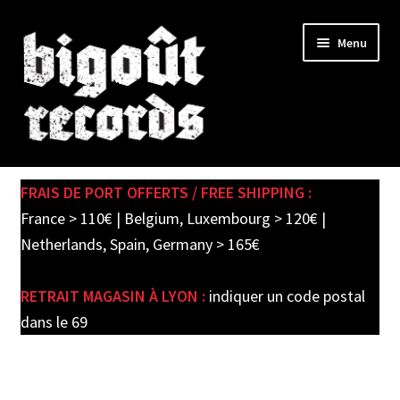
Skip
Skip
Menu
to
to
navigation
content
Expand
SHOP
child
FRAIS DE PORT OFFERTS / FREE SHIPPING :
menu
PRE-ORDERS
France > 110€ | Belgium, Luxembourg > 120€ |
Netherlands, Spain, Germany > 165€
SOLDES / SALE
RETRAIT MAGASIN À LYON :
indiquer un code postal
CARTE CADEAU / GIFT CARD
dans le 69
LABEL