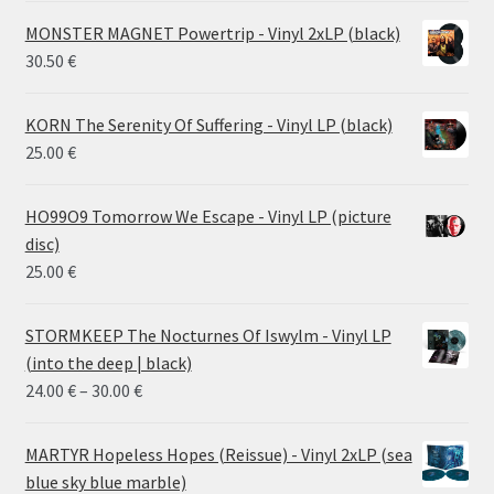
MONSTER MAGNET Powertrip - Vinyl 2xLP (black)
30.50
€
KORN The Serenity Of Suffering - Vinyl LP (black)
25.00
€
HO99O9 Tomorrow We Escape - Vinyl LP (picture
disc)
25.00
€
STORMKEEP The Nocturnes Of Iswylm - Vinyl LP
(into the deep | black)
Price
24.00
€
–
30.00
€
range:
24.00 €
MARTYR Hopeless Hopes (Reissue) - Vinyl 2xLP (sea
through
blue sky blue marble)