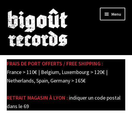
Skip
Skip
Menu
to
to
navigation
content
Expand
SHOP
child
FRAIS DE PORT OFFERTS / FREE SHIPPING :
menu
PRE-ORDERS
France > 110€ | Belgium, Luxembourg > 120€ |
Netherlands, Spain, Germany > 165€
SOLDES / SALE
RETRAIT MAGASIN À LYON :
indiquer un code postal
CARTE CADEAU / GIFT CARD
dans le 69
LABEL