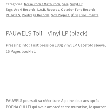
Categories:
Noise Rock / Math Rock
,
Sale
,
Vinyl LP
Tags:
Araki Records
,
L.A.B. Records
,
October Tone Records
,
PAUWELS
,
Poutrage Records
,
Vox Project
,
[ÖDL] Documents
PAUWELS Toli – Vinyl LP (black)
Pressing info : First press on 180g vinyl LP. Gatefold sleeve,
16 Pages booklet.
PAUWELS poursuit sa réécriture. À peine deux ans après
POENA CULLEI qui avait amorcé cette mutation, le quartet