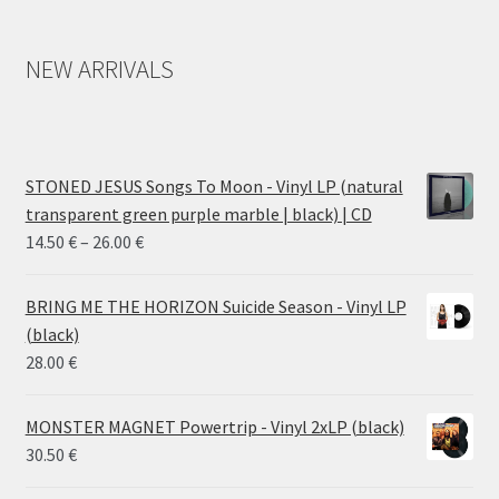
NEW ARRIVALS
STONED JESUS Songs To Moon - Vinyl LP (natural
transparent green purple marble | black) | CD
Price
14.50
€
–
26.00
€
range:
14.50 €
BRING ME THE HORIZON Suicide Season - Vinyl LP
through
(black)
26.00 €
28.00
€
MONSTER MAGNET Powertrip - Vinyl 2xLP (black)
30.50
€