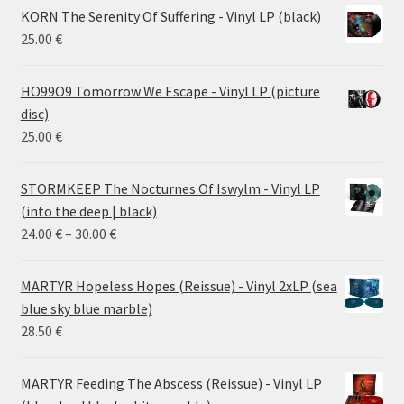
KORN The Serenity Of Suffering - Vinyl LP (black)
25.00
€
HO99O9 Tomorrow We Escape - Vinyl LP (picture
disc)
25.00
€
STORMKEEP The Nocturnes Of Iswylm - Vinyl LP
(into the deep | black)
Price
24.00
€
–
30.00
€
range:
24.00 €
MARTYR Hopeless Hopes (Reissue) - Vinyl 2xLP (sea
through
blue sky blue marble)
30.00 €
28.50
€
MARTYR Feeding The Abscess (Reissue) - Vinyl LP