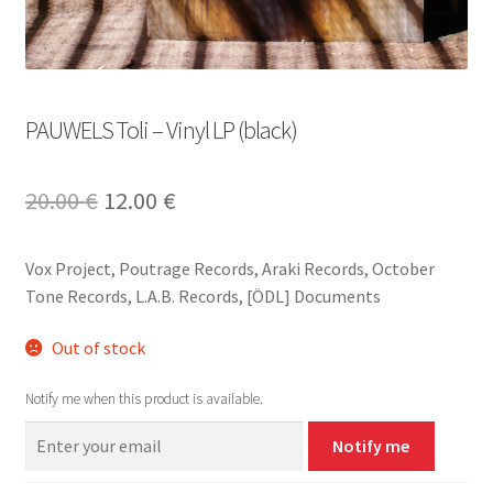
PAUWELS Toli – Vinyl LP (black)
Original
Current
20.00
€
12.00
€
price
price
Vox Project, Poutrage Records, Araki Records, October
was:
is:
Tone Records, L.A.B. Records, [ÖDL] Documents
20.00 €.
12.00 €.
Out of stock
Notify me when this product is available.
Notify me