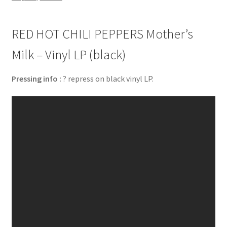
RED HOT CHILI PEPPERS Mother’s
Milk – Vinyl LP (black)
Pressing info :
? repress on black vinyl LP.