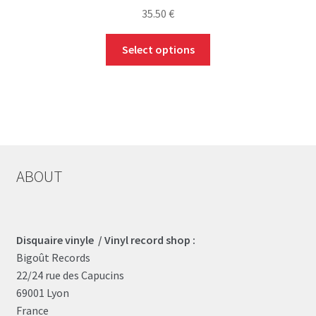
35.50
€
This
Select options
product
has
multiple
variants.
The
options
may
ABOUT
be
chosen
on
the
Disquaire vinyle / Vinyl record shop :
product
Bigoût Records
page
22/24 rue des Capucins
69001 Lyon
France