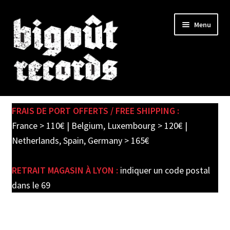
Skip
Skip
Menu
to
to
navigation
content
Expand
SHOP
child
FRAIS DE PORT OFFERTS / FREE SHIPPING :
menu
PRE-ORDERS
France > 110€ | Belgium, Luxembourg > 120€ |
Netherlands, Spain, Germany > 165€
SOLDES / SALE
RETRAIT MAGASIN À LYON :
indiquer un code postal
CARTE CADEAU / GIFT CARD
dans le 69
LABEL