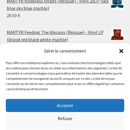
MARTYR Hopeless Hopes (Reissue) - Vinyl 2xLP (sea
through
blue sky blue marble)
30.00 €
28.50
€
MARTYR Feeding The Abscess (Reissue) - Vinyl LP
(blood red black white marble)
23.00
€
Gérer le consentement
Pour offrir les meilleures expériences, nous utilisons des technologies telles que
MARTYR Warp Zone (Reissue) - Vinyl LP (swamp
les cookies pour stocker et/ou accéder aux informations des appareils. Le fait de
green orange marble)
Le magasin de Lyon sera fermé du 30 juillet au 17 août
consentir à ces technologies nous permettra de traiter des données telles que le
23.00
€
comportement de navigation ou les ID uniques sur ce site. Le fait de ne pas
inclus. Les commandes seront expédiées à partir du 18
consentir ou de retirer son consentement peut avoir un effet négatif sur certaines
août.
caractéristiques et fonctions.
CONVULSE World Without God - Vinyl LP (sea blue
//
white galaxy)
The physical record shop will be closed from july 30th to
Accepter
23.00
€
august 17th included. Online orders will start shipping on
august 18th.
Refuser
Dismiss