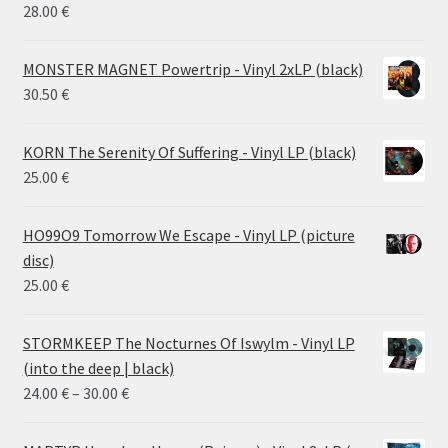
26.00 €
28.00
€
MONSTER MAGNET Powertrip - Vinyl 2xLP (black)
30.50
€
KORN The Serenity Of Suffering - Vinyl LP (black)
25.00
€
HO99O9 Tomorrow We Escape - Vinyl LP (picture
disc)
25.00
€
STORMKEEP The Nocturnes Of Iswylm - Vinyl LP
(into the deep | black)
Price
24.00
€
–
30.00
€
range:
24.00 €