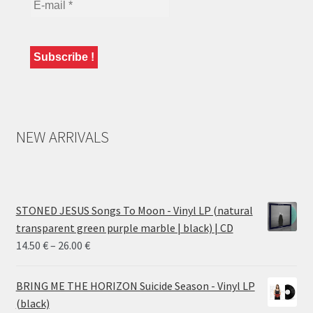
NEW ARRIVALS
STONED JESUS Songs To Moon - Vinyl LP (natural
transparent green purple marble | black) | CD
Price
14.50
€
–
26.00
€
range:
14.50 €
BRING ME THE HORIZON Suicide Season - Vinyl LP
through
(black)