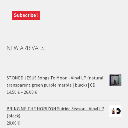
NEW ARRIVALS
STONED JESUS Songs To Moon - Vinyl LP (natural
transparent green purple marble | black) | CD
Price
14.50
€
–
26.00
€
range:
14.50 €
BRING ME THE HORIZON Suicide Season - Vinyl LP
through
(black)
26.00 €
28.00
€