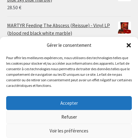
30.00 €
28.50
€
MARTYR Feeding The Abscess (Reissue) - Vinyl LP
(blood red black white marble)
23.00
€
Gérer le consentement
Pour offrir les meilleures expériences, nous utilisons des technologies telles que
MARTYR Warp Zone (Reissue) - Vinyl LP (swamp
les cookies pour stocker et/ou accéder aux informations des appareils. Le fait de
green orange marble)
Le magasin de Lyon sera fermé du 30 juillet au 17 août
consentir à ces technologies nous permettra de traiter des données telles que le
23.00
€
comportement de navigation ou les ID uniques sur ce site. Le fait de ne pas
inclus. Les commandes seront expédiées à partir du 18
consentir ou de retirer son consentement peut avoir un effet négatif sur certaines
août.
caractéristiques et fonctions.
CONVULSE World Without God - Vinyl LP (sea blue
//
white galaxy)
The physical record shop will be closed from july 30th to
Accepter
23.00
€
august 17th included. Online orders will start shipping on
august 18th.
Refuser
Dismiss
Voir les préférences