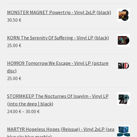
MONSTER MAGNET Powertrip - Vinyl 2xLP (black)
30.50
€
KORN The Serenity Of Suffering - Vinyl LP (black)
25.00
€
HO99O9 Tomorrow We Escape - Vinyl LP (picture
disc)
25.00
€
STORMKEEP The Nocturnes Of Iswylm - Vinyl LP
(into the deep | black)
Price
24.00
€
–
30.00
€
range:
24.00 €
MARTYR Hopeless Hopes (Reissue) - Vinyl 2xLP (sea
through
blue sky blue marble)