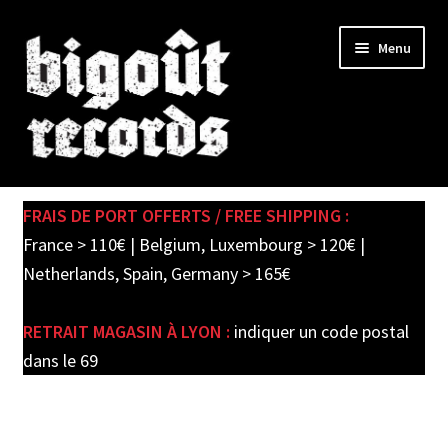
Skip
Skip
Menu
to
to
navigation
content
Expand
SHOP
child
FRAIS DE PORT OFFERTS / FREE SHIPPING :
menu
PRE-ORDERS
France > 110€ | Belgium, Luxembourg > 120€ |
Netherlands, Spain, Germany > 165€
SOLDES / SALE
RETRAIT MAGASIN À LYON :
indiquer un code postal
CARTE CADEAU / GIFT CARD
dans le 69
LABEL