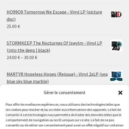
HO99O9 Tomorrow We Escape - Vinyl LP (picture
disc)
25.00
€
STORMKEEP The Nocturnes Of Iswylm - Vinyl LP
(into the deep | black)
Price
24.00
€
–
30.00
€
range:
24.00 €
MARTYR Hopeless Hopes (Reissue) - Vinyl 2xLP (sea
through
blue sky blue marble)
30.00 €
28.50
€
Gérer le consentement
Pour offrir les meilleures expériences, nous utilisons des technologies telles que
MARTYR Feeding The Abscess (Reissue) - Vinyl LP
les cookies pour stocker et/ou accéder aux informations des appareils. Le fait de
(blood red black white marble)
Le magasin de Lyon sera fermé du 30 juillet au 17 août
consentir à ces technologies nous permettra de traiter des données telles que le
23.00
€
comportement de navigation ou les ID uniques sur ce site. Le fait de ne pas
inclus. Les commandes seront expédiées à partir du 18
consentir ou de retirer son consentement peut avoir un effet négatif sur certaines