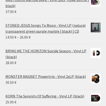
black)
37.00
€
STONED JESUS Songs To Moon - Vinyl LP (natural
transparent green purple marble | black) | CD
Price
14.50
€
–
26.00
€
range:
14.50 €
BRING ME THE HORIZON Suicide Season - Vinyl LP
through
(black)
26.00 €
28.00
€
MONSTER MAGNET Powertrip - Vinyl 2xLP (black)
30.50
€
KORN The Serenity Of Suffering - Vinyl LP (black)
25.00
€