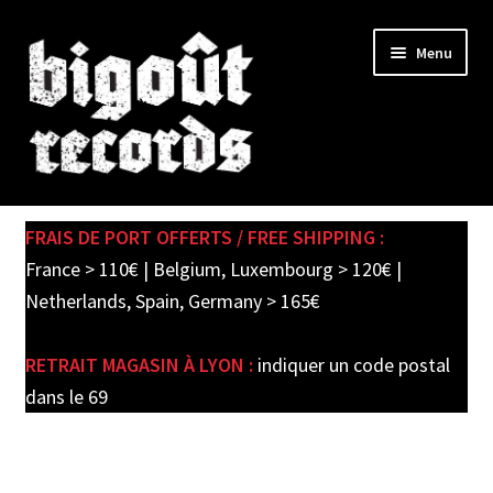
Skip
Skip
Menu
to
to
navigation
content
Expand
SHOP
child
FRAIS DE PORT OFFERTS / FREE SHIPPING :
menu
PRE-ORDERS
France > 110€ | Belgium, Luxembourg > 120€ |
Netherlands, Spain, Germany > 165€
SOLDES / SALE
RETRAIT MAGASIN À LYON :
indiquer un code postal
CARTE CADEAU / GIFT CARD
dans le 69
LABEL