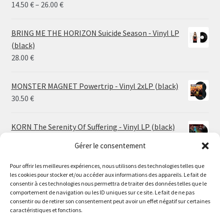
Price
14.50
€
–
26.00
€
range:
14.50 €
BRING ME THE HORIZON Suicide Season - Vinyl LP
through
(black)
26.00 €
28.00
€
MONSTER MAGNET Powertrip - Vinyl 2xLP (black)
30.50
€
KORN The Serenity Of Suffering - Vinyl LP (black)
25.00
€
Gérer le consentement
Pour offrir les meilleures expériences, nous utilisons des technologies telles que
HO99O9 Tomorrow We Escape - Vinyl LP (picture
les cookies pour stocker et/ou accéder aux informations des appareils. Le fait de
disc)
Le magasin de Lyon sera fermé du 30 juillet au 17 août
consentir à ces technologies nous permettra de traiter des données telles que le
25.00
€
comportement de navigation ou les ID uniques sur ce site. Le fait de ne pas
inclus. Les commandes seront expédiées à partir du 18
consentir ou de retirer son consentement peut avoir un effet négatif sur certaines
août.
caractéristiques et fonctions.