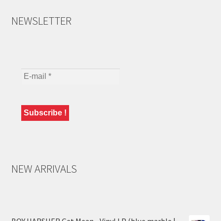
NEWSLETTER
NEW ARRIVALS
BOY HARSHER Get Mean - Vinyl LP (blue marble |