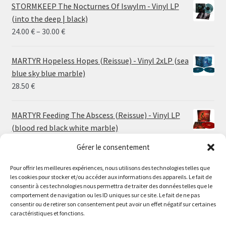
STORMKEEP The Nocturnes Of Iswylm - Vinyl LP
(into the deep | black)
Price
24.00
€
–
30.00
€
range:
24.00 €
MARTYR Hopeless Hopes (Reissue) - Vinyl 2xLP (sea
through
blue sky blue marble)
30.00 €
28.50
€
MARTYR Feeding The Abscess (Reissue) - Vinyl LP
(blood red black white marble)
23.00
€
Gérer le consentement
Pour offrir les meilleures expériences, nous utilisons des technologies telles que
MARTYR Warp Zone (Reissue) - Vinyl LP (swamp
les cookies pour stocker et/ou accéder aux informations des appareils. Le fait de
green orange marble)
Le magasin de Lyon sera fermé du 30 juillet au 17 août
consentir à ces technologies nous permettra de traiter des données telles que le
23.00
€
comportement de navigation ou les ID uniques sur ce site. Le fait de ne pas
inclus. Les commandes seront expédiées à partir du 18
consentir ou de retirer son consentement peut avoir un effet négatif sur certaines
août.
caractéristiques et fonctions.
CONVULSE World Without God - Vinyl LP (sea blue
//