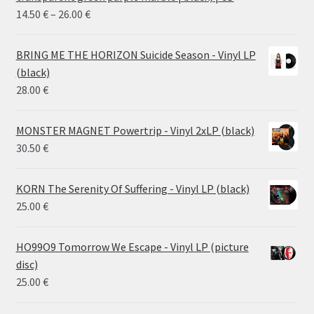
Price
14.50
€
–
26.00
€
range:
14.50 €
BRING ME THE HORIZON Suicide Season - Vinyl LP
through
(black)
26.00 €
28.00
€
MONSTER MAGNET Powertrip - Vinyl 2xLP (black)
30.50
€
KORN The Serenity Of Suffering - Vinyl LP (black)
25.00
€
HO99O9 Tomorrow We Escape - Vinyl LP (picture
disc)
25.00
€