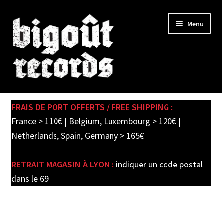
Skip
Skip
Menu
to
to
navigation
content
Expand
SHOP
child
FRAIS DE PORT OFFERTS / FREE SHIPPING :
menu
PRE-ORDERS
France > 110€ | Belgium, Luxembourg > 120€ |
Netherlands, Spain, Germany > 165€
SOLDES / SALE
RETRAIT MAGASIN À LYON :
indiquer un code postal
CARTE CADEAU / GIFT CARD
dans le 69
LABEL