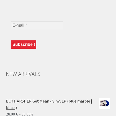
NEW ARRIVALS
BOY HARSHER Get Mean - Vinyl LP (blue marble |
black)
Price
28.00
€
–
38.00
€