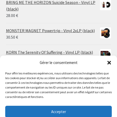
14.50 €
BRING ME THE HORIZON Suicide Season - Vinyl LP
through
(black)
26.00 €
28.00
€
MONSTER MAGNET Powertrip - Vinyl 2xLP (black)
30.50
€
KORN The Serenity Of Suffering - Vinyl LP (black)
25.00
€
Gérer le consentement
Pour offrir les meilleures expériences, nous utilisons des technologies telles que
HO99O9 Tomorrow We Escape - Vinyl LP (picture
les cookies pour stocker et/ou accéder aux informations des appareils. Le fait de
disc)
Le magasin de Lyon sera fermé du 30 juillet au 17 août
consentir à ces technologies nous permettra de traiter des données telles que le
25.00
€
comportement de navigation ou les ID uniques sur ce site. Le fait de ne pas
inclus. Les commandes seront expédiées à partir du 18
consentir ou de retirer son consentement peut avoir un effet négatif sur certaines
août.
caractéristiques et fonctions.
STORMKEEP The Nocturnes Of Iswylm - Vinyl LP
//
(into the deep | black)
The physical record shop will be closed from july 30th to
Accepter
Price
24.00
€
–
30.00
€
august 17th included. Online orders will start shipping on