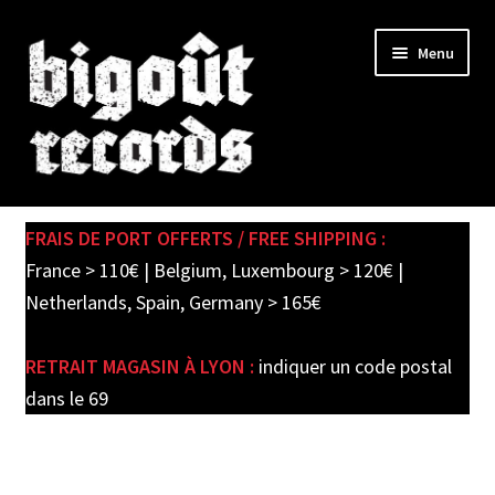
Skip
Skip
Menu
to
to
navigation
content
Expand
SHOP
child
FRAIS DE PORT OFFERTS / FREE SHIPPING :
menu
PRE-ORDERS
France > 110€ | Belgium, Luxembourg > 120€ |
Netherlands, Spain, Germany > 165€
SOLDES / SALE
RETRAIT MAGASIN À LYON :
indiquer un code postal
CARTE CADEAU / GIFT CARD
dans le 69
LABEL