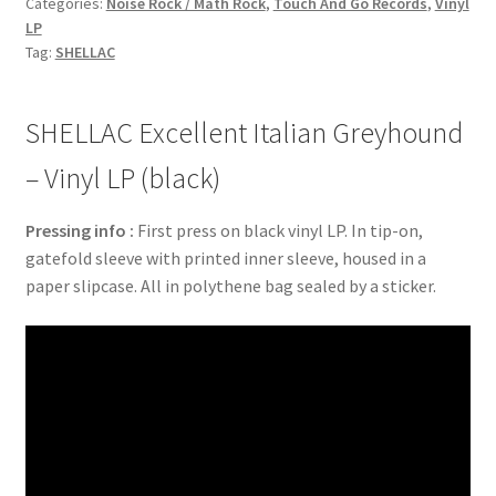
Categories:
Noise Rock / Math Rock
,
Touch And Go Records
,
Vinyl
LP
Tag:
SHELLAC
SHELLAC Excellent Italian Greyhound
– Vinyl LP (black)
Pressing info :
First press on black vinyl LP. In tip-on,
gatefold sleeve with printed inner sleeve, housed in a
paper slipcase. All in polythene bag sealed by a sticker.