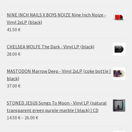
range:
28.00 €
NINE INCH NAILS X BOYS NOIZE Nine Inch Noize -
through
Vinyl 2xLP (black)
38.00 €
41.50
€
CHELSEA WOLFE The Dark - Vinyl LP (black)
28.00
€
MASTODON Marrow Deep - Vinyl 2xLP (coke bottle |
black)
37.00
€
STONED JESUS Songs To Moon - Vinyl LP (natural
transparent green purple marble | black) | CD
Price
14.50
€
–
26.00
€
range: