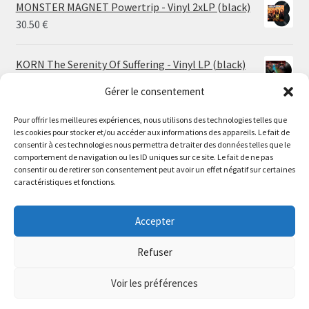
MONSTER MAGNET Powertrip - Vinyl 2xLP (black)
30.50
€
KORN The Serenity Of Suffering - Vinyl LP (black)
25.00
€
Gérer le consentement
Pour offrir les meilleures expériences, nous utilisons des technologies telles que
HO99O9 Tomorrow We Escape - Vinyl LP (picture
les cookies pour stocker et/ou accéder aux informations des appareils. Le fait de
disc)
Le magasin de Lyon sera fermé du 30 juillet au 17 août
consentir à ces technologies nous permettra de traiter des données telles que le
25.00
€
comportement de navigation ou les ID uniques sur ce site. Le fait de ne pas
inclus. Les commandes seront expédiées à partir du 18
consentir ou de retirer son consentement peut avoir un effet négatif sur certaines
août.
caractéristiques et fonctions.
STORMKEEP The Nocturnes Of Iswylm - Vinyl LP
//
(into the deep | black)
The physical record shop will be closed from july 30th to
Accepter
Price
24.00
€
–
30.00
€
august 17th included. Online orders will start shipping on
range:
august 18th.
Refuser
24.00 €
Dismiss
through
Voir les préférences
30.00 €
0