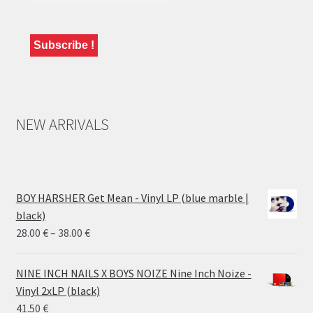
NEW ARRIVALS
BOY HARSHER Get Mean - Vinyl LP (blue marble |
black)
Price
28.00
€
–
38.00
€
range:
28.00 €
NINE INCH NAILS X BOYS NOIZE Nine Inch Noize -
through
Vinyl 2xLP (black)
38.00 €
41.50
€