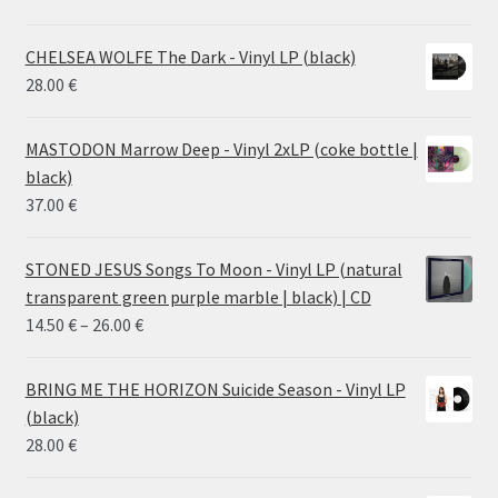
CHELSEA WOLFE The Dark - Vinyl LP (black)
28.00
€
MASTODON Marrow Deep - Vinyl 2xLP (coke bottle |
black)
37.00
€
STONED JESUS Songs To Moon - Vinyl LP (natural
transparent green purple marble | black) | CD
Price
14.50
€
–
26.00
€
range:
14.50 €
BRING ME THE HORIZON Suicide Season - Vinyl LP
through
(black)
26.00 €
28.00
€