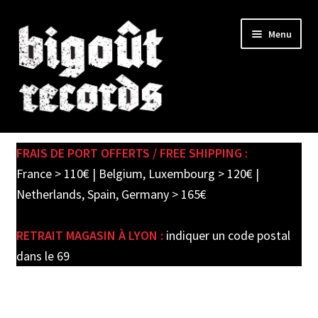
Skip
Skip
Menu
to
to
navigation
content
Expand
SHOP
child
FRAIS DE PORT OFFERTS / FREE SHIPPING :
menu
PRE-ORDERS
France > 110€ | Belgium, Luxembourg > 120€ |
Netherlands, Spain, Germany > 165€
SOLDES / SALE
RETRAIT MAGASIN À LYON :
indiquer un code postal
CARTE CADEAU / GIFT CARD
dans le 69
LABEL