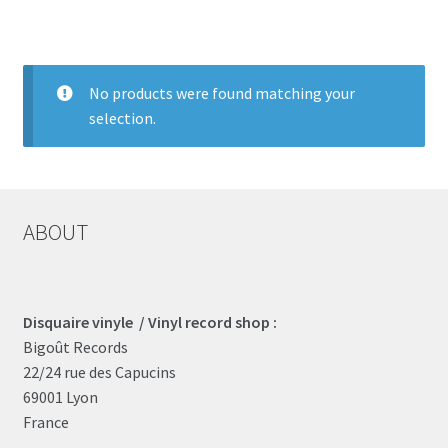
LOCAL HEROES
e
No products were found matching your
selection.
ABOUT
Disquaire vinyle / Vinyl record shop :
Bigoût Records
22/24 rue des Capucins
69001 Lyon
France