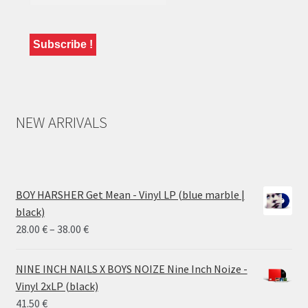
NEW ARRIVALS
BOY HARSHER Get Mean - Vinyl LP (blue marble |
black)
Price
28.00
€
–
38.00
€
range:
28.00 €
NINE INCH NAILS X BOYS NOIZE Nine Inch Noize -
through
Vinyl 2xLP (black)
38.00 €
41.50
€