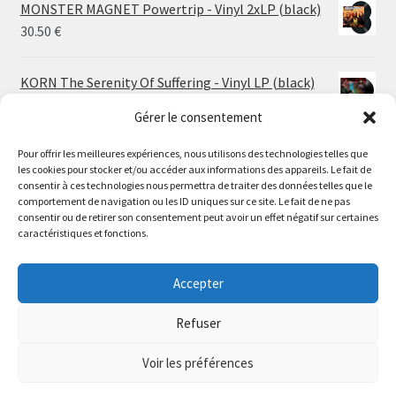
MONSTER MAGNET Powertrip - Vinyl 2xLP (black)
30.50
€
KORN The Serenity Of Suffering - Vinyl LP (black)
25.00
€
Gérer le consentement
Pour offrir les meilleures expériences, nous utilisons des technologies telles que
HO99O9 Tomorrow We Escape - Vinyl LP (picture
les cookies pour stocker et/ou accéder aux informations des appareils. Le fait de
disc)
Le magasin de Lyon sera fermé du 30 juillet au 17 août
consentir à ces technologies nous permettra de traiter des données telles que le
25.00
€
comportement de navigation ou les ID uniques sur ce site. Le fait de ne pas
inclus. Les commandes seront expédiées à partir du 18
consentir ou de retirer son consentement peut avoir un effet négatif sur certaines
août.
caractéristiques et fonctions.
STORMKEEP The Nocturnes Of Iswylm - Vinyl LP
//
(into the deep | black)
The physical record shop will be closed from july 30th to
Accepter
Price
24.00
€
–
30.00
€
august 17th included. Online orders will start shipping on
range:
august 18th.
Refuser
24.00 €
Dismiss
through
Voir les préférences
30.00 €
0