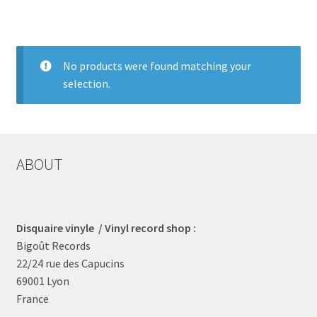
LOCAL HEROES
e
No products were found matching your
selection.
ABOUT
Disquaire vinyle / Vinyl record shop :
Bigoût Records
22/24 rue des Capucins
69001 Lyon
France