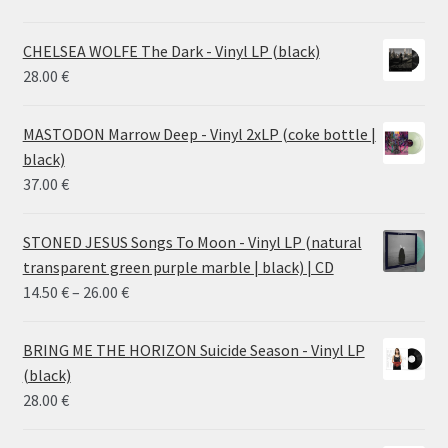
CHELSEA WOLFE The Dark - Vinyl LP (black)
28.00
€
MASTODON Marrow Deep - Vinyl 2xLP (coke bottle |
black)
37.00
€
STONED JESUS Songs To Moon - Vinyl LP (natural
transparent green purple marble | black) | CD
Price
14.50
€
–
26.00
€
range:
14.50 €
BRING ME THE HORIZON Suicide Season - Vinyl LP
through
(black)
26.00 €
28.00
€