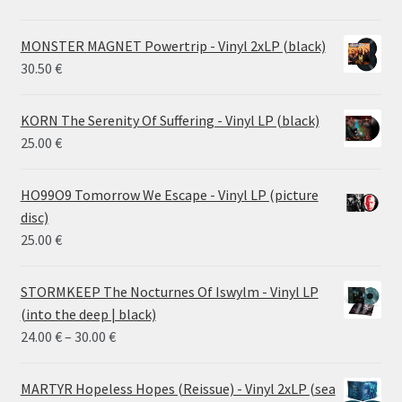
MONSTER MAGNET Powertrip - Vinyl 2xLP (black)
30.50
€
KORN The Serenity Of Suffering - Vinyl LP (black)
25.00
€
HO99O9 Tomorrow We Escape - Vinyl LP (picture
disc)
25.00
€
STORMKEEP The Nocturnes Of Iswylm - Vinyl LP
(into the deep | black)
Price
24.00
€
–
30.00
€
range:
24.00 €
MARTYR Hopeless Hopes (Reissue) - Vinyl 2xLP (sea