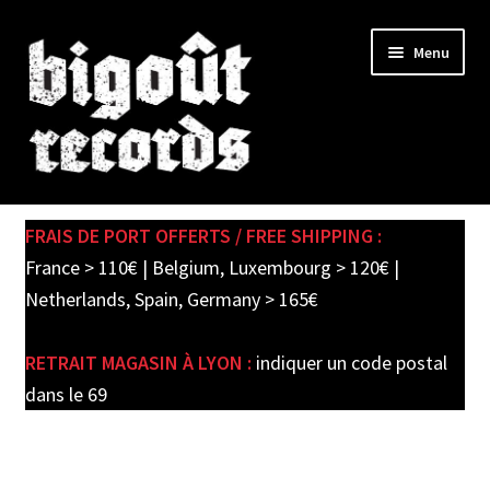
Skip
Skip
Menu
to
to
navigation
content
Expand
SHOP
child
FRAIS DE PORT OFFERTS / FREE SHIPPING :
menu
PRE-ORDERS
France > 110€ | Belgium, Luxembourg > 120€ |
Netherlands, Spain, Germany > 165€
SOLDES / SALE
RETRAIT MAGASIN À LYON :
indiquer un code postal
CARTE CADEAU / GIFT CARD
dans le 69
LABEL