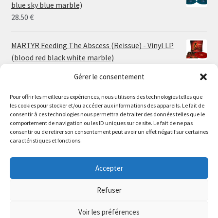
through
blue sky blue marble)
30.00 €
28.50
€
MARTYR Feeding The Abscess (Reissue) - Vinyl LP
(blood red black white marble)
23.00
€
Gérer le consentement
Pour offrir les meilleures expériences, nous utilisons des technologies telles que
MARTYR Warp Zone (Reissue) - Vinyl LP (swamp
les cookies pour stocker et/ou accéder aux informations des appareils. Le fait de
green orange marble)
Le magasin de Lyon sera fermé du 30 juillet au 17 août
consentir à ces technologies nous permettra de traiter des données telles que le
23.00
€
comportement de navigation ou les ID uniques sur ce site. Le fait de ne pas
inclus. Les commandes seront expédiées à partir du 18
consentir ou de retirer son consentement peut avoir un effet négatif sur certaines
août.
caractéristiques et fonctions.
CONVULSE World Without God - Vinyl LP (sea blue
//
white galaxy)
The physical record shop will be closed from july 30th to
Accepter
23.00
€
august 17th included. Online orders will start shipping on
august 18th.
Refuser
Dismiss
Voir les préférences