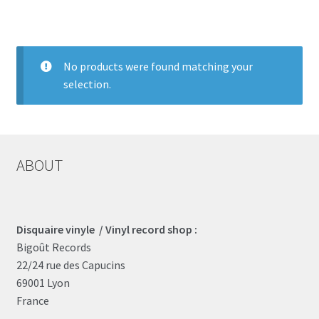
LOCAL HEROES
e
No products were found matching your
selection.
ABOUT
Disquaire vinyle / Vinyl record shop :
Bigoût Records
22/24 rue des Capucins
69001 Lyon
France