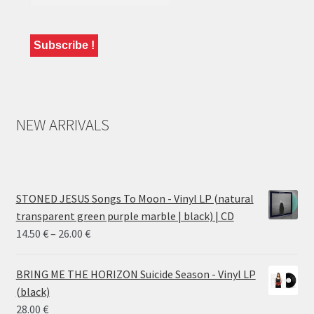
NEW ARRIVALS
STONED JESUS Songs To Moon - Vinyl LP (natural
transparent green purple marble | black) | CD
Price
14.50
€
–
26.00
€
range:
14.50 €
BRING ME THE HORIZON Suicide Season - Vinyl LP
through
(black)
26.00 €
28.00
€