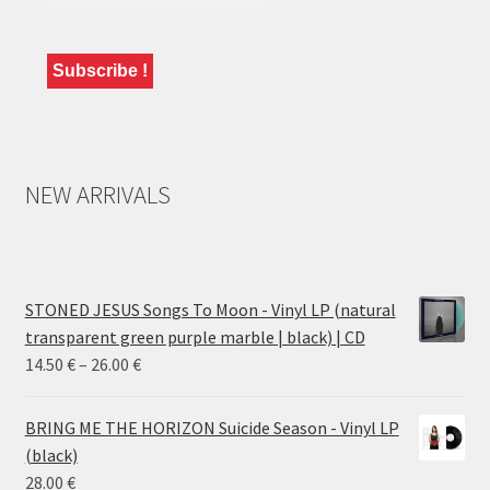
NEW ARRIVALS
STONED JESUS Songs To Moon - Vinyl LP (natural
transparent green purple marble | black) | CD
Price
14.50
€
–
26.00
€
range:
14.50 €
BRING ME THE HORIZON Suicide Season - Vinyl LP
through
(black)
26.00 €
28.00
€