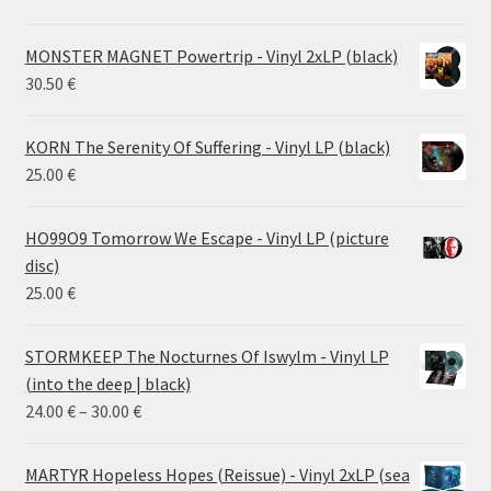
MONSTER MAGNET Powertrip - Vinyl 2xLP (black)
30.50
€
KORN The Serenity Of Suffering - Vinyl LP (black)
25.00
€
HO99O9 Tomorrow We Escape - Vinyl LP (picture
disc)
25.00
€
STORMKEEP The Nocturnes Of Iswylm - Vinyl LP
(into the deep | black)
Price
24.00
€
–
30.00
€
range:
24.00 €
MARTYR Hopeless Hopes (Reissue) - Vinyl 2xLP (sea