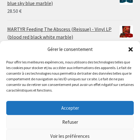
through
blue sky blue marble)
30.00 €
28.50
€
MARTYR Feeding The Abscess (Reissue) - Vinyl LP
(blood red black white marble)
23.00
€
Gérer le consentement
Pour offrir les meilleures expériences, nous utilisons des technologies telles que
MARTYR Warp Zone (Reissue) - Vinyl LP (swamp
les cookies pour stocker et/ou accéder aux informations des appareils. Le fait de
green orange marble)
Le magasin de Lyon sera fermé du 30 juillet au 17 août
consentir à ces technologies nous permettra de traiter des données telles que le
23.00
€
comportement de navigation ou les ID uniques sur ce site. Le fait de ne pas
inclus. Les commandes seront expédiées à partir du 18
consentir ou de retirer son consentement peut avoir un effet négatif sur certaines
août.
caractéristiques et fonctions.
CONVULSE World Without God - Vinyl LP (sea blue
//
white galaxy)
The physical record shop will be closed from july 30th to
Accepter
23.00
€
august 17th included. Online orders will start shipping on
august 18th.
Refuser
Dismiss
Voir les préférences