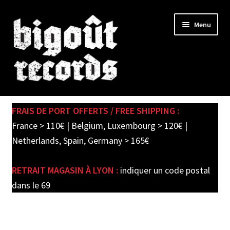
Skip
Skip
Menu
to
to
navigation
content
Expand
SHOP
child
FRAIS DE PORT OFFERTS / FREE SHIPPING :
menu
PRE-ORDERS
France > 110€ | Belgium, Luxembourg > 120€ |
Netherlands, Spain, Germany > 165€
SOLDES / SALE
RETRAIT MAGASIN À LYON :
indiquer un code postal
CARTE CADEAU / GIFT CARD
dans le 69
LABEL