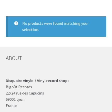
LOCAL HEROES
e
No products were found matching your
selection.
ABOUT
Disquaire vinyle / Vinyl record shop :
Bigoût Records
22/24 rue des Capucins
69001 Lyon
France