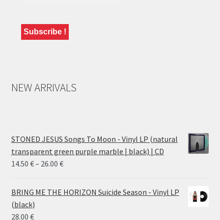
NEW ARRIVALS
STONED JESUS Songs To Moon - Vinyl LP (natural
transparent green purple marble | black) | CD
Price
14.50
€
–
26.00
€
range:
14.50 €
BRING ME THE HORIZON Suicide Season - Vinyl LP
through
(black)
26.00 €
28.00
€