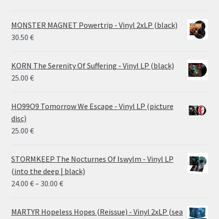
MONSTER MAGNET Powertrip - Vinyl 2xLP (black)
30.50
€
KORN The Serenity Of Suffering - Vinyl LP (black)
25.00
€
HO99O9 Tomorrow We Escape - Vinyl LP (picture
disc)
25.00
€
STORMKEEP The Nocturnes Of Iswylm - Vinyl LP
(into the deep | black)
Price
24.00
€
–
30.00
€
range:
24.00 €
MARTYR Hopeless Hopes (Reissue) - Vinyl 2xLP (sea