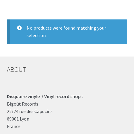
LOCAL HEROES
e
No products were found matching your
selection.
ABOUT
Disquaire vinyle / Vinyl record shop :
Bigoût Records
22/24 rue des Capucins
69001 Lyon
France