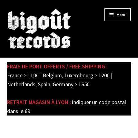
Skip
Skip
Menu
to
to
navigation
content
Expand
SHOP
child
FRAIS DE PORT OFFERTS / FREE SHIPPING :
menu
PRE-ORDERS
France > 110€ | Belgium, Luxembourg > 120€ |
Netherlands, Spain, Germany > 165€
SOLDES / SALE
RETRAIT MAGASIN À LYON :
indiquer un code postal
CARTE CADEAU / GIFT CARD
dans le 69
LABEL