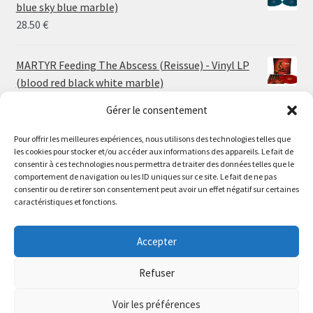
through
blue sky blue marble)
30.00 €
28.50
€
MARTYR Feeding The Abscess (Reissue) - Vinyl LP
(blood red black white marble)
23.00
€
Gérer le consentement
Pour offrir les meilleures expériences, nous utilisons des technologies telles que
MARTYR Warp Zone (Reissue) - Vinyl LP (swamp
les cookies pour stocker et/ou accéder aux informations des appareils. Le fait de
green orange marble)
Le magasin de Lyon sera fermé du 30 juillet au 17 août
consentir à ces technologies nous permettra de traiter des données telles que le
23.00
€
comportement de navigation ou les ID uniques sur ce site. Le fait de ne pas
inclus. Les commandes seront expédiées à partir du 18
consentir ou de retirer son consentement peut avoir un effet négatif sur certaines
août.
caractéristiques et fonctions.
CONVULSE World Without God - Vinyl LP (sea blue
//
white galaxy)
The physical record shop will be closed from july 30th to
Accepter
23.00
€
august 17th included. Online orders will start shipping on
august 18th.
Refuser
Dismiss
Voir les préférences