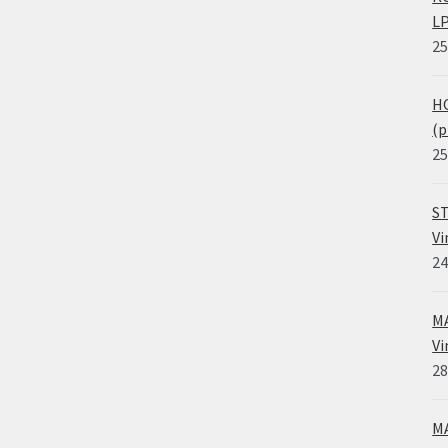
LP
25
HO
(p
25
ST
Vi
24
MA
Vi
28
MA