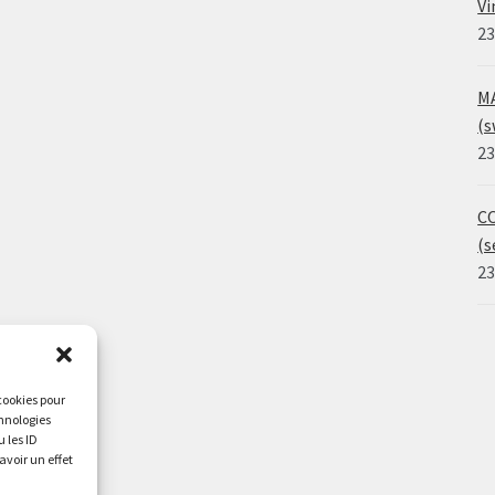
Vi
23
MA
(s
23
CO
(s
23
 cookies pour
chnologies
 les ID
avoir un effet