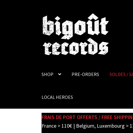
Skip
Skip
to
to
navigation
content
SHOP
PRE-ORDERS
SOLDES / S
LOCAL HEROES
FRAIS DE PORT OFFERTS / FREE SHIPPIN
France > 110€ | Belgium, Luxembourg > 1