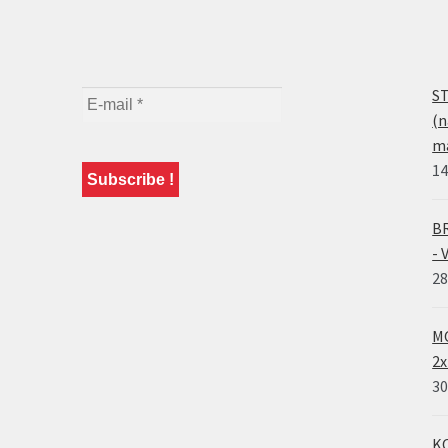
ST
(n
ma
14
BR
- 
28
MO
2x
30
KO