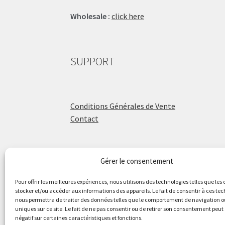
Wholesale :
click here
SUPPORT
Conditions Générales de Vente
Contact
Gérer le consentement
ÉCOLE DE BATTERIE
Pour offrir les meilleures expériences, nous utilisons des technologies telles que les
stocker et/ou accéder aux informations des appareils. Le fait de consentir à ces te
nous permettra de traiter des données telles que le comportement de navigation ou
Raphaël Aboulker
uniques sur ce site. Le fait de ne pas consentir ou de retirer son consentement peut 
négatif sur certaines caractéristiques et fonctions.
raphaelaboulker.com