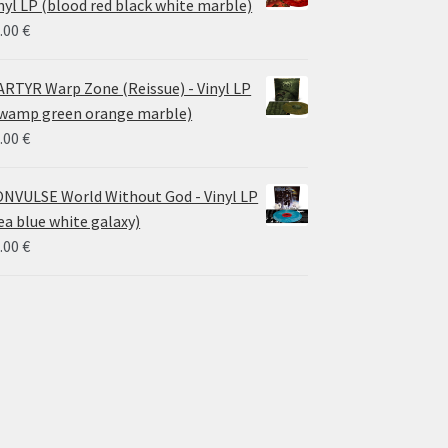
nyl LP (blood red black white marble)
.00
€
RTYR Warp Zone (Reissue) - Vinyl LP
wamp green orange marble)
.00
€
NVULSE World Without God - Vinyl LP
ea blue white galaxy)
.00
€