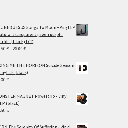
ONED JESUS Songs To Moon - Vinyl LP
atural transparent green purple
rble | black) | CD
Price
.50
€
–
26.00
€
range:
14.50 €
ING ME THE HORIZON Suicide Season
through
Vinyl LP (black)
26.00 €
.00
€
NSTER MAGNET Powertrip - Vinyl
LP (black)
.50
€
RN The Serenity Of Suffering - Vinyl