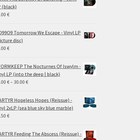
 (black)
.00
€
99O9 Tomorrow We Escape - Vinyl LP
icture disc)
.00
€
ORMKEEP The Nocturnes Of Iswylm -
nyl LP (into the deep | black)
Price
.00
€
–
30.00
€
range:
24.00 €
RTYR Hopeless Hopes (Reissue) -
through
nyl 2xLP (sea blue sky blue marble)
30.00 €
.50
€
RTYR Feeding The Abscess (Reissue) -