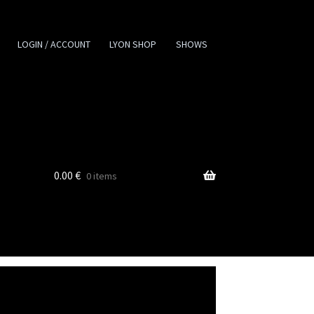
LOGIN / ACCOUNT
LYON SHOP
SHOWS
0.00
€
0 items