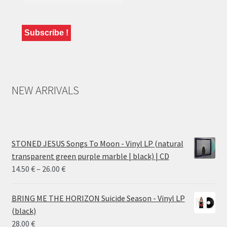
NEW ARRIVALS
STONED JESUS Songs To Moon - Vinyl LP (natural
transparent green purple marble | black) | CD
Price
14.50
€
–
26.00
€
range:
14.50 €
BRING ME THE HORIZON Suicide Season - Vinyl LP
through
(black)
26.00 €
28.00
€