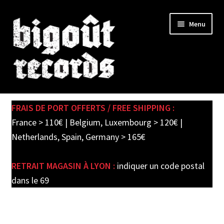
Skip
Skip
Menu
to
to
navigation
content
Expand
SHOP
child
FRAIS DE PORT OFFERTS / FREE SHIPPING :
menu
PRE-ORDERS
France > 110€ | Belgium, Luxembourg > 120€ |
Netherlands, Spain, Germany > 165€
SOLDES / SALE
RETRAIT MAGASIN À LYON :
indiquer un code postal
CARTE CADEAU / GIFT CARD
dans le 69
LABEL