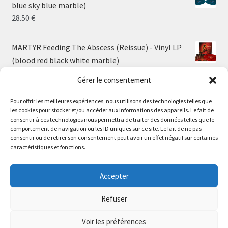
through
blue sky blue marble)
30.00 €
28.50
€
MARTYR Feeding The Abscess (Reissue) - Vinyl LP
(blood red black white marble)
23.00
€
Gérer le consentement
Pour offrir les meilleures expériences, nous utilisons des technologies telles que
MARTYR Warp Zone (Reissue) - Vinyl LP (swamp
les cookies pour stocker et/ou accéder aux informations des appareils. Le fait de
green orange marble)
Le magasin de Lyon sera fermé du 30 juillet au 17 août
consentir à ces technologies nous permettra de traiter des données telles que le
23.00
€
comportement de navigation ou les ID uniques sur ce site. Le fait de ne pas
inclus. Les commandes seront expédiées à partir du 18
consentir ou de retirer son consentement peut avoir un effet négatif sur certaines
août.
caractéristiques et fonctions.
CONVULSE World Without God - Vinyl LP (sea blue
//
white galaxy)
The physical record shop will be closed from july 30th to
Accepter
23.00
€
august 17th included. Online orders will start shipping on
august 18th.
Refuser
Dismiss
Voir les préférences