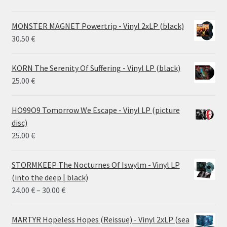
MONSTER MAGNET Powertrip - Vinyl 2xLP (black)
30.50
€
KORN The Serenity Of Suffering - Vinyl LP (black)
25.00
€
HO99O9 Tomorrow We Escape - Vinyl LP (picture
disc)
25.00
€
STORMKEEP The Nocturnes Of Iswylm - Vinyl LP
(into the deep | black)
Price
24.00
€
–
30.00
€
range:
24.00 €
MARTYR Hopeless Hopes (Reissue) - Vinyl 2xLP (sea