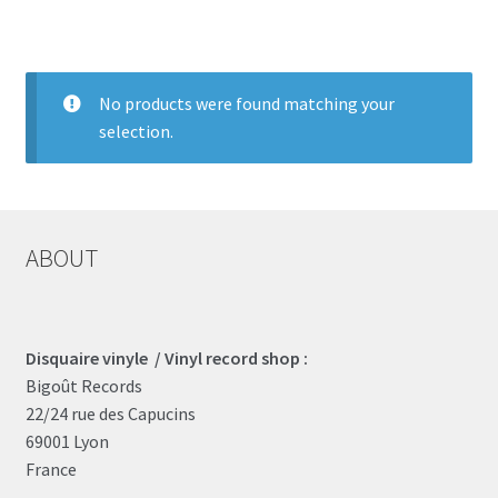
LOCAL HEROES
e
No products were found matching your
selection.
ABOUT
Disquaire vinyle / Vinyl record shop :
Bigoût Records
22/24 rue des Capucins
69001 Lyon
France