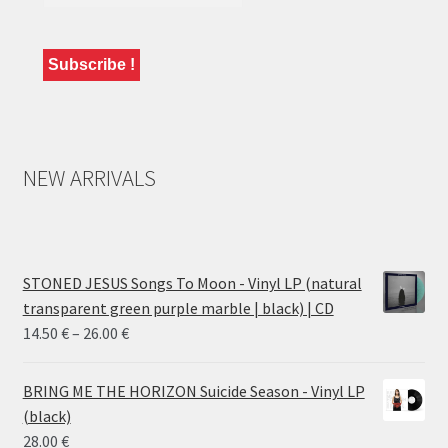
NEW ARRIVALS
STONED JESUS Songs To Moon - Vinyl LP (natural
transparent green purple marble | black) | CD
Price
14.50
€
–
26.00
€
range:
14.50 €
BRING ME THE HORIZON Suicide Season - Vinyl LP
through
(black)
26.00 €
28.00
€