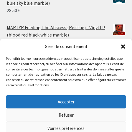
through
blue sky blue marble)
30.00 €
28.50
€
MARTYR Feeding The Abscess (Reissue) - Vinyl LP
(blood red black white marble)
23.00
€
Gérer le consentement
Pour offrir les meilleures expériences, nous utilisons des technologies telles que
MARTYR Warp Zone (Reissue) - Vinyl LP (swamp
les cookies pour stocker et/ou accéder aux informations des appareils. Le fait de
green orange marble)
Le magasin de Lyon sera fermé du 30 juillet au 17 août
consentir à ces technologies nous permettra de traiter des données telles que le
23.00
€
comportement de navigation ou les ID uniques sur ce site. Le fait de ne pas
inclus. Les commandes seront expédiées à partir du 18
consentir ou de retirer son consentement peut avoir un effet négatif sur certaines
août.
caractéristiques et fonctions.
CONVULSE World Without God - Vinyl LP (sea blue
//
white galaxy)
The physical record shop will be closed from july 30th to
Accepter
23.00
€
august 17th included. Online orders will start shipping on
august 18th.
Refuser
Dismiss
Voir les préférences