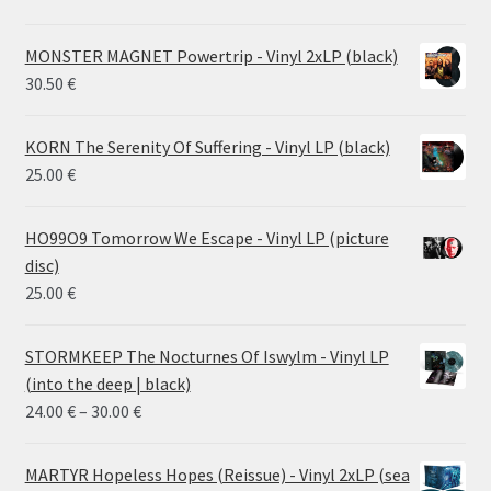
MONSTER MAGNET Powertrip - Vinyl 2xLP (black)
30.50
€
KORN The Serenity Of Suffering - Vinyl LP (black)
25.00
€
HO99O9 Tomorrow We Escape - Vinyl LP (picture
disc)
25.00
€
STORMKEEP The Nocturnes Of Iswylm - Vinyl LP
(into the deep | black)
Price
24.00
€
–
30.00
€
range:
24.00 €
MARTYR Hopeless Hopes (Reissue) - Vinyl 2xLP (sea