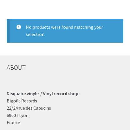
LOCAL HEROES
e
No products were found matching your
selection.
ABOUT
Disquaire vinyle / Vinyl record shop :
Bigoût Records
22/24 rue des Capucins
69001 Lyon
France