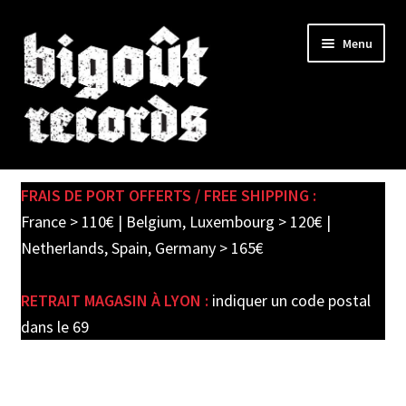
Skip
Skip
Menu
to
to
navigation
content
Expand
SHOP
child
FRAIS DE PORT OFFERTS / FREE SHIPPING :
menu
PRE-ORDERS
France > 110€ | Belgium, Luxembourg > 120€ |
Netherlands, Spain, Germany > 165€
SOLDES / SALE
RETRAIT MAGASIN À LYON :
indiquer un code postal
CARTE CADEAU / GIFT CARD
dans le 69
LABEL