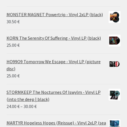
MONSTER MAGNET Powertrip - Vinyl 2xLP (black)
30.50
€
KORN The Serenity Of Suffering - Vinyl LP (black)
25.00
€
HO99O9 Tomorrow We Escape - Vinyl LP (picture
disc)
25.00
€
STORMKEEP The Nocturnes Of Iswylm - Vinyl LP
(into the deep | black)
Price
24.00
€
–
30.00
€
range:
24.00 €
MARTYR Hopeless Hopes (Reissue) - Vinyl 2xLP (sea