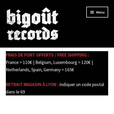
Skip
Skip
Menu
to
to
navigation
content
Expand
SHOP
child
FRAIS DE PORT OFFERTS / FREE SHIPPING :
menu
PRE-ORDERS
France > 110€ | Belgium, Luxembourg > 120€ |
Netherlands, Spain, Germany > 165€
SOLDES / SALE
RETRAIT MAGASIN À LYON :
indiquer un code postal
CARTE CADEAU / GIFT CARD
dans le 69
LABEL