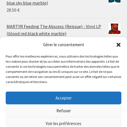
through
blue sky blue marble)
30.00 €
28.50
€
MARTYR Feeding The Abscess (Reissue) - Vinyl LP
(blood red black white marble)
23.00
€
Gérer le consentement
Pour offrir les meilleures expériences, nous utilisons des technologies telles que
MARTYR Warp Zone (Reissue) - Vinyl LP (swamp
les cookies pour stocker et/ou accéder aux informations des appareils. Le fait de
green orange marble)
Le magasin de Lyon sera fermé du 30 juillet au 17 août
consentir à ces technologies nous permettra de traiter des données telles que le
23.00
€
comportement de navigation ou les ID uniques sur ce site. Le fait de ne pas
inclus. Les commandes seront expédiées à partir du 18
consentir ou de retirer son consentement peut avoir un effet négatif sur certaines
août.
caractéristiques et fonctions.
CONVULSE World Without God - Vinyl LP (sea blue
//
white galaxy)
The physical record shop will be closed from july 30th to
Accepter
23.00
€
august 17th included. Online orders will start shipping on
august 18th.
Refuser
Dismiss
Voir les préférences