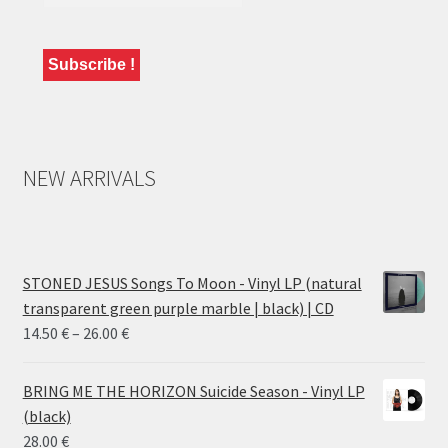
NEW ARRIVALS
STONED JESUS Songs To Moon - Vinyl LP (natural
transparent green purple marble | black) | CD
Price
14.50
€
–
26.00
€
range:
14.50 €
BRING ME THE HORIZON Suicide Season - Vinyl LP
through
(black)
26.00 €
28.00
€