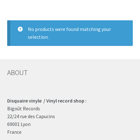
LOCAL HEROES
e
No products were found matching your
selection.
ABOUT
Disquaire vinyle / Vinyl record shop :
Bigoût Records
22/24 rue des Capucins
69001 Lyon
France