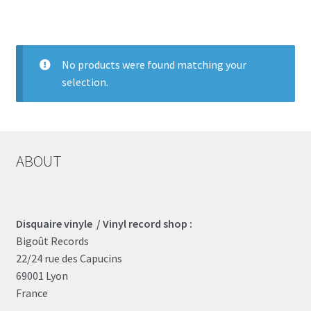
LOCAL HEROES
e
No products were found matching your
selection.
ABOUT
Disquaire vinyle / Vinyl record shop :
Bigoût Records
22/24 rue des Capucins
69001 Lyon
France