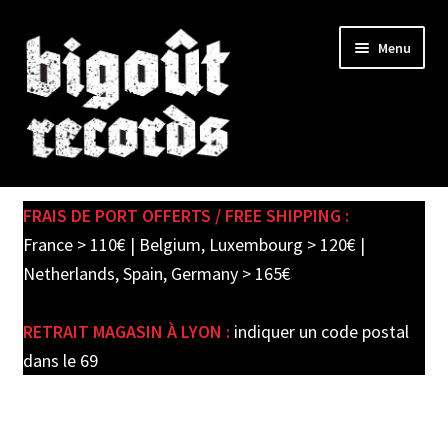
Skip
Skip
Menu
to
to
navigation
content
Expand
SHOP
child
FRAIS DE PORT OFFERTS / FREE SHIPPING :
menu
PRE-ORDERS
France > 110€ | Belgium, Luxembourg > 120€ |
Netherlands, Spain, Germany > 165€
SOLDES / SALE
RETRAIT MAGASIN À LYON :
indiquer un code postal
CARTE CADEAU / GIFT CARD
dans le 69
LABEL