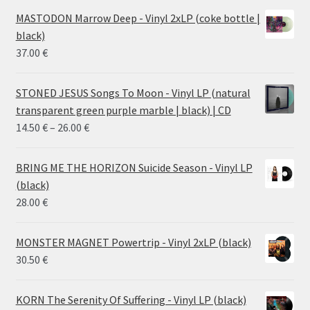
MASTODON Marrow Deep - Vinyl 2xLP (coke bottle |
black)
37.00
€
STONED JESUS Songs To Moon - Vinyl LP (natural
transparent green purple marble | black) | CD
Price
14.50
€
–
26.00
€
range:
14.50 €
BRING ME THE HORIZON Suicide Season - Vinyl LP
through
(black)
26.00 €
28.00
€
MONSTER MAGNET Powertrip - Vinyl 2xLP (black)
30.50
€
KORN The Serenity Of Suffering - Vinyl LP (black)