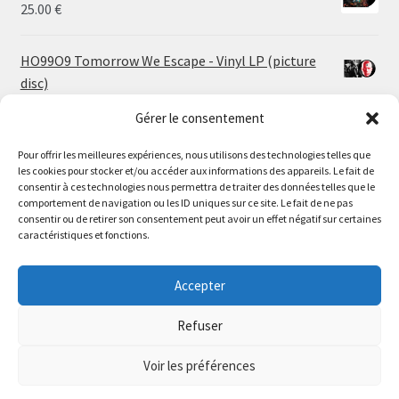
25.00
€
HO99O9 Tomorrow We Escape - Vinyl LP (picture
disc)
25.00
€
Gérer le consentement
Pour offrir les meilleures expériences, nous utilisons des technologies telles que
STORMKEEP The Nocturnes Of Iswylm - Vinyl LP
les cookies pour stocker et/ou accéder aux informations des appareils. Le fait de
(into the deep | black)
Le magasin de Lyon sera fermé du 30 juillet au 17 août
consentir à ces technologies nous permettra de traiter des données telles que le
Price
24.00
€
–
30.00
€
comportement de navigation ou les ID uniques sur ce site. Le fait de ne pas
inclus. Les commandes seront expédiées à partir du 18
consentir ou de retirer son consentement peut avoir un effet négatif sur certaines
range:
août.
caractéristiques et fonctions.
24.00 €
MARTYR Hopeless Hopes (Reissue) - Vinyl 2xLP (sea
//
through
blue sky blue marble)
The physical record shop will be closed from july 30th to
Accepter
30.00 €
28.50
€
august 17th included. Online orders will start shipping on
august 18th.
Refuser
Dismiss
Voir les préférences
0