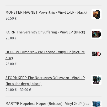
MONSTER MAGNET Powertrip - Vinyl 2xLP (black)
30.50
€
KORN The Serenity Of Suffering - Vinyl LP (black)
25.00
€
HO99O9 Tomorrow We Escape - Vinyl LP (picture
disc)
25.00
€
STORMKEEP The Nocturnes Of Iswylm - Vinyl LP
(into the deep | black)
Price
24.00
€
–
30.00
€
range:
24.00 €
MARTYR Hopeless Hopes (Reissue) - Vinyl 2xLP (sea