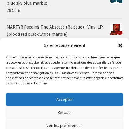
through
blue sky blue marble)
30.00 €
28.50
€
MARTYR Feeding The Abscess (Reissue) - Vinyl LP
(blood red black white marble)
23.00
€
Gérer le consentement
Pour offrir les meilleures expériences, nous utilisons des technologies telles que
MARTYR Warp Zone (Reissue) - Vinyl LP (swamp
les cookies pour stocker et/ou accéder aux informations des appareils. Le fait de
green orange marble)
Le magasin de Lyon sera fermé du 30 juillet au 17 août
consentir à ces technologies nous permettra de traiter des données telles que le
23.00
€
comportement de navigation ou les ID uniques sur ce site. Le fait de ne pas
inclus. Les commandes seront expédiées à partir du 18
consentir ou de retirer son consentement peut avoir un effet négatif sur certaines
août.
caractéristiques et fonctions.
CONVULSE World Without God - Vinyl LP (sea blue
//
white galaxy)
The physical record shop will be closed from july 30th to
Accepter
23.00
€
august 17th included. Online orders will start shipping on
august 18th.
Refuser
Dismiss
Voir les préférences