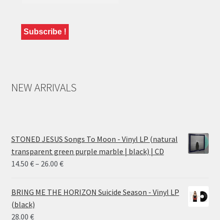
NEW ARRIVALS
STONED JESUS Songs To Moon - Vinyl LP (natural
transparent green purple marble | black) | CD
Price
14.50
€
–
26.00
€
range:
14.50 €
BRING ME THE HORIZON Suicide Season - Vinyl LP
through
(black)
26.00 €
28.00
€