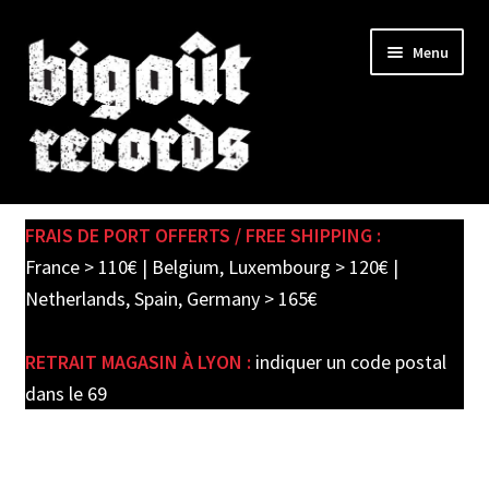
Skip
Skip
Menu
to
to
navigation
content
Expand
SHOP
child
FRAIS DE PORT OFFERTS / FREE SHIPPING :
menu
PRE-ORDERS
France > 110€ | Belgium, Luxembourg > 120€ |
Netherlands, Spain, Germany > 165€
SOLDES / SALE
RETRAIT MAGASIN À LYON :
indiquer un code postal
CARTE CADEAU / GIFT CARD
dans le 69
LABEL