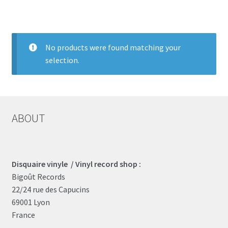
LOCAL HEROES
e
No products were found matching your
selection.
ABOUT
Disquaire vinyle / Vinyl record shop :
Bigoût Records
22/24 rue des Capucins
69001 Lyon
France