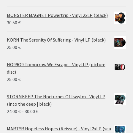
MONSTER MAGNET Powertrip - Vinyl 2xLP (black)
30.50
€
KORN The Serenity Of Suffering - Vinyl LP (black)
25.00
€
HO99O9 Tomorrow We Escape - Vinyl LP (picture
disc)
25.00
€
STORMKEEP The Nocturnes Of Iswylm - Vinyl LP
(into the deep | black)
Price
24.00
€
–
30.00
€
range:
24.00 €
MARTYR Hopeless Hopes (Reissue) - Vinyl 2xLP (sea