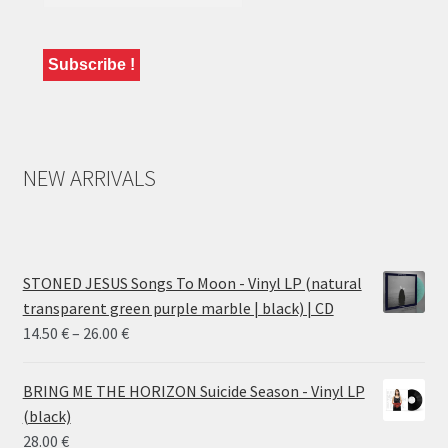
NEW ARRIVALS
STONED JESUS Songs To Moon - Vinyl LP (natural
transparent green purple marble | black) | CD
Price
14.50
€
–
26.00
€
range:
14.50 €
BRING ME THE HORIZON Suicide Season - Vinyl LP
through
(black)
26.00 €
28.00
€