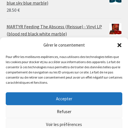
through
blue sky blue marble)
30.00 €
28.50
€
MARTYR Feeding The Abscess (Reissue) - Vinyl LP
(blood red black white marble)
23.00
€
Gérer le consentement
Pour offrir les meilleures expériences, nous utilisons des technologies telles que
MARTYR Warp Zone (Reissue) - Vinyl LP (swamp
les cookies pour stocker et/ou accéder aux informations des appareils. Le fait de
green orange marble)
Le magasin de Lyon sera fermé du 30 juillet au 17 août
consentir à ces technologies nous permettra de traiter des données telles que le
23.00
€
comportement de navigation ou les ID uniques sur ce site. Le fait de ne pas
inclus. Les commandes seront expédiées à partir du 18
consentir ou de retirer son consentement peut avoir un effet négatif sur certaines
août.
caractéristiques et fonctions.
CONVULSE World Without God - Vinyl LP (sea blue
//
white galaxy)
The physical record shop will be closed from july 30th to
Accepter
23.00
€
august 17th included. Online orders will start shipping on
august 18th.
Refuser
Dismiss
Voir les préférences