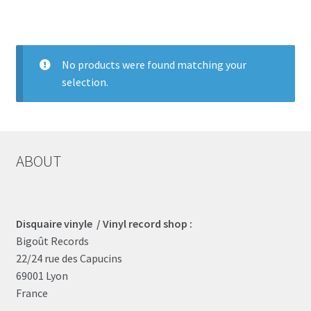
LOCAL HEROES
e
No products were found matching your
selection.
ABOUT
Disquaire vinyle / Vinyl record shop :
Bigoût Records
22/24 rue des Capucins
69001 Lyon
France