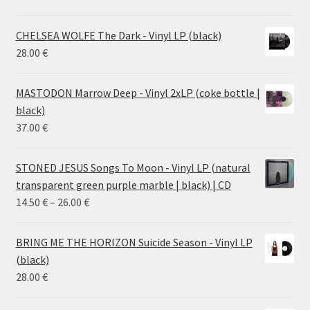
CHELSEA WOLFE The Dark - Vinyl LP (black)
28.00
€
MASTODON Marrow Deep - Vinyl 2xLP (coke bottle |
black)
37.00
€
STONED JESUS Songs To Moon - Vinyl LP (natural
transparent green purple marble | black) | CD
Price
14.50
€
–
26.00
€
range:
14.50 €
BRING ME THE HORIZON Suicide Season - Vinyl LP
through
(black)
26.00 €
28.00
€