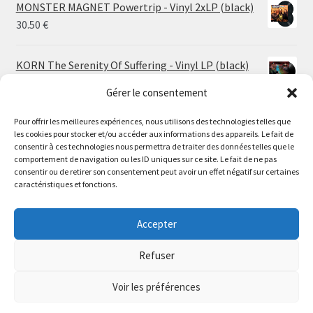
MONSTER MAGNET Powertrip - Vinyl 2xLP (black)
30.50
€
KORN The Serenity Of Suffering - Vinyl LP (black)
25.00
€
Gérer le consentement
Pour offrir les meilleures expériences, nous utilisons des technologies telles que
HO99O9 Tomorrow We Escape - Vinyl LP (picture
les cookies pour stocker et/ou accéder aux informations des appareils. Le fait de
disc)
Le magasin de Lyon sera fermé du 30 juillet au 17 août
consentir à ces technologies nous permettra de traiter des données telles que le
25.00
€
comportement de navigation ou les ID uniques sur ce site. Le fait de ne pas
inclus. Les commandes seront expédiées à partir du 18
consentir ou de retirer son consentement peut avoir un effet négatif sur certaines
août.
caractéristiques et fonctions.
STORMKEEP The Nocturnes Of Iswylm - Vinyl LP
//
(into the deep | black)
The physical record shop will be closed from july 30th to
Accepter
Price
24.00
€
–
30.00
€
august 17th included. Online orders will start shipping on
range:
august 18th.
Refuser
24.00 €
Dismiss
through
Voir les préférences
30.00 €
0