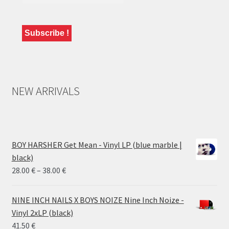
NEW ARRIVALS
BOY HARSHER Get Mean - Vinyl LP (blue marble |
black)
Price
28.00
€
–
38.00
€
range:
28.00 €
NINE INCH NAILS X BOYS NOIZE Nine Inch Noize -
through
Vinyl 2xLP (black)
38.00 €
41.50
€