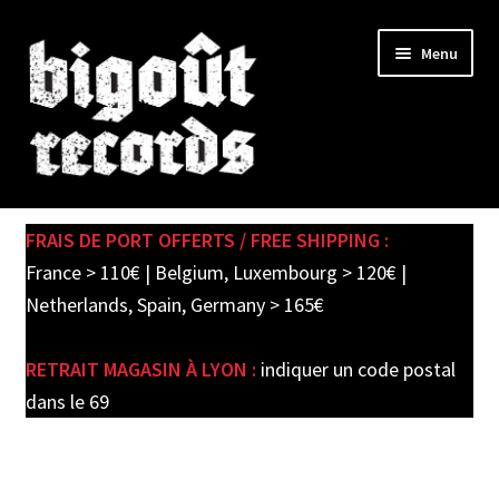
Skip
Skip
Menu
to
to
navigation
content
Expand
SHOP
child
FRAIS DE PORT OFFERTS / FREE SHIPPING :
menu
PRE-ORDERS
France > 110€ | Belgium, Luxembourg > 120€ |
Netherlands, Spain, Germany > 165€
SOLDES / SALE
RETRAIT MAGASIN À LYON :
indiquer un code postal
CARTE CADEAU / GIFT CARD
dans le 69
LABEL