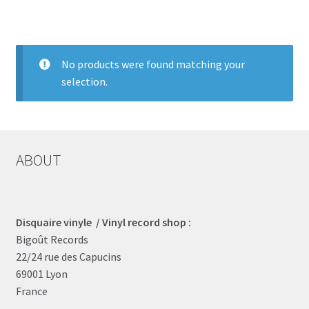
LOCAL HEROES
e
No products were found matching your
selection.
ABOUT
Disquaire vinyle / Vinyl record shop :
Bigoût Records
22/24 rue des Capucins
69001 Lyon
France