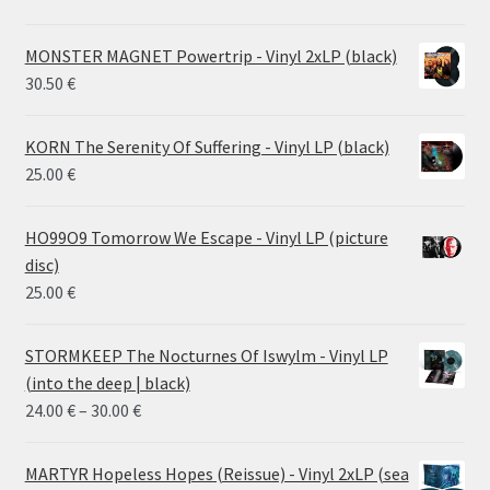
MONSTER MAGNET Powertrip - Vinyl 2xLP (black)
30.50
€
KORN The Serenity Of Suffering - Vinyl LP (black)
25.00
€
HO99O9 Tomorrow We Escape - Vinyl LP (picture
disc)
25.00
€
STORMKEEP The Nocturnes Of Iswylm - Vinyl LP
(into the deep | black)
Price
24.00
€
–
30.00
€
range:
24.00 €
MARTYR Hopeless Hopes (Reissue) - Vinyl 2xLP (sea