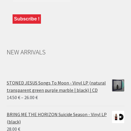
NEW ARRIVALS
STONED JESUS Songs To Moon - Vinyl LP (natural
transparent green purple marble | black) | CD
Price
14.50
€
–
26.00
€
range:
14.50 €
BRING ME THE HORIZON Suicide Season - Vinyl LP
through
(black)
26.00 €
28.00
€