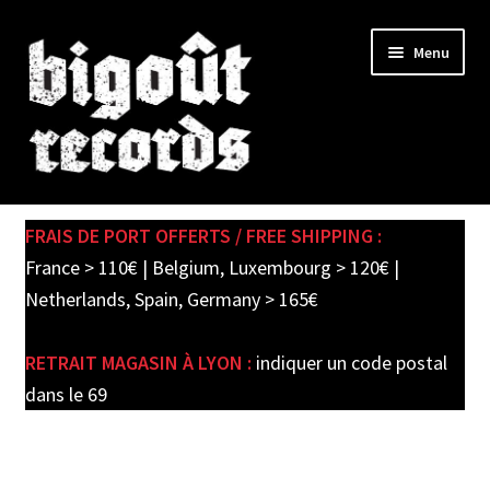
Skip
Skip
Menu
to
to
navigation
content
Expand
SHOP
child
FRAIS DE PORT OFFERTS / FREE SHIPPING :
menu
PRE-ORDERS
France > 110€ | Belgium, Luxembourg > 120€ |
Netherlands, Spain, Germany > 165€
SOLDES / SALE
RETRAIT MAGASIN À LYON :
indiquer un code postal
CARTE CADEAU / GIFT CARD
dans le 69
LABEL