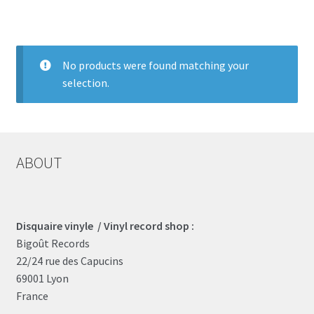
LOCAL HEROES
e
No products were found matching your
selection.
ABOUT
Disquaire vinyle / Vinyl record shop :
Bigoût Records
22/24 rue des Capucins
69001 Lyon
France