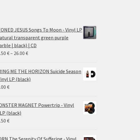
ONED JESUS Songs To Moon - Vinyl LP
atural transparent green purple
rble | black) | CD
Price
.50
€
–
26.00
€
range:
14.50 €
ING ME THE HORIZON Suicide Season
through
Vinyl LP (black)
26.00 €
.00
€
NSTER MAGNET Powertrip - Vinyl
LP (black)
.50
€
RN The Serenity Of Suffering - Vinyl