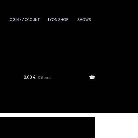
LOGIN / ACCOUNT
LYON SHOP
SHOWS
0.00
€
0 items