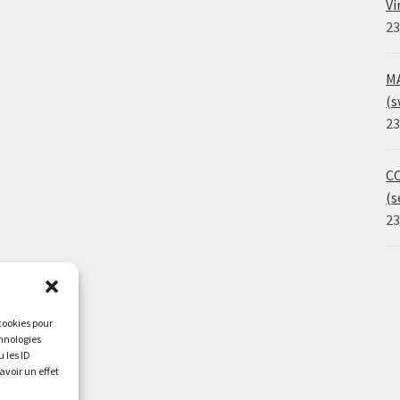
Vi
23
MA
(s
23
CO
(s
23
 cookies pour
chnologies
 les ID
avoir un effet