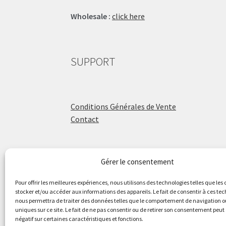
Wholesale :
click here
SUPPORT
Conditions Générales de Vente
Contact
Gérer le consentement
ÉCOLE DE BATTERIE
Pour offrir les meilleures expériences, nous utilisons des technologies telles que les
stocker et/ou accéder aux informations des appareils. Le fait de consentir à ces te
nous permettra de traiter des données telles que le comportement de navigation ou
Raphaël Aboulker
uniques sur ce site. Le fait de ne pas consentir ou de retirer son consentement peut 
négatif sur certaines caractéristiques et fonctions.
raphaelaboulker.com