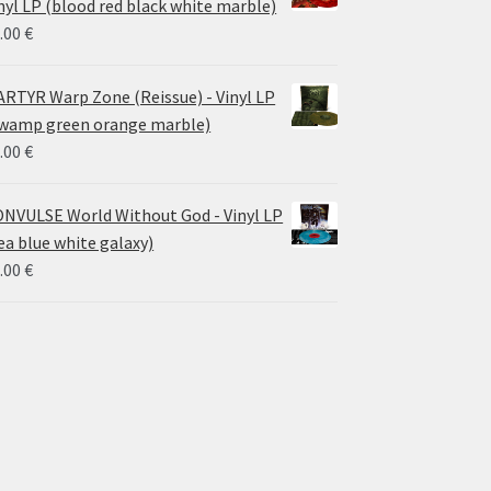
nyl LP (blood red black white marble)
.00
€
RTYR Warp Zone (Reissue) - Vinyl LP
wamp green orange marble)
.00
€
NVULSE World Without God - Vinyl LP
ea blue white galaxy)
.00
€