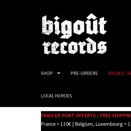
Skip
Skip
to
to
navigation
content
SHOP
PRE-ORDERS
SOLDES / S
LOCAL HEROES
FRAIS DE PORT OFFERTS / FREE SHIPPIN
France > 110€ | Belgium, Luxembourg > 1