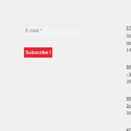
ST
(n
ma
14
BR
- 
28
MO
2x
30
KO