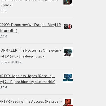
 (black)
.00
€
99O9 Tomorrow We Escape - Vinyl LP
icture disc)
.00
€
ORMKEEP The Nocturnes Of Iswylm -
nyl LP (into the deep | black)
Price
.00
€
–
30.00
€
range:
24.00 €
RTYR Hopeless Hopes (Reissue) -
through
nyl 2xLP (sea blue sky blue marble)
30.00 €
.50
€
RTYR Feeding The Abscess (Reissue) -