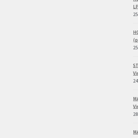
LP
25
HO
(p
25
ST
Vi
24
MA
Vi
28
MA