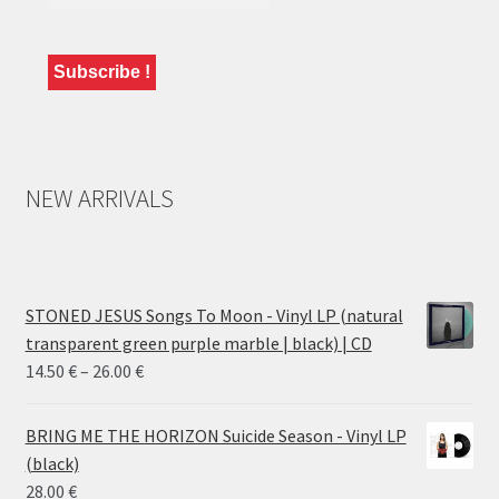
NEW ARRIVALS
STONED JESUS Songs To Moon - Vinyl LP (natural
transparent green purple marble | black) | CD
Price
14.50
€
–
26.00
€
range:
14.50 €
BRING ME THE HORIZON Suicide Season - Vinyl LP
through
(black)
26.00 €
28.00
€