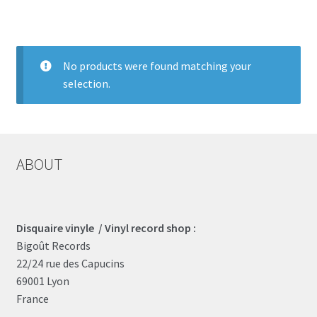
LOCAL HEROES
e
No products were found matching your
selection.
ABOUT
Disquaire vinyle / Vinyl record shop :
Bigoût Records
22/24 rue des Capucins
69001 Lyon
France