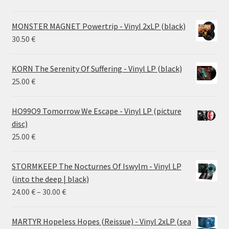
MONSTER MAGNET Powertrip - Vinyl 2xLP (black)
30.50
€
KORN The Serenity Of Suffering - Vinyl LP (black)
25.00
€
HO99O9 Tomorrow We Escape - Vinyl LP (picture
disc)
25.00
€
STORMKEEP The Nocturnes Of Iswylm - Vinyl LP
(into the deep | black)
Price
24.00
€
–
30.00
€
range:
24.00 €
MARTYR Hopeless Hopes (Reissue) - Vinyl 2xLP (sea