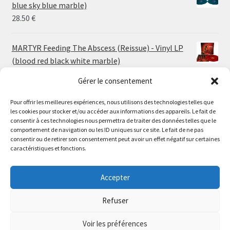
through
blue sky blue marble)
30.00 €
28.50
€
MARTYR Feeding The Abscess (Reissue) - Vinyl LP
(blood red black white marble)
23.00
€
Gérer le consentement
Pour offrir les meilleures expériences, nous utilisons des technologies telles que
MARTYR Warp Zone (Reissue) - Vinyl LP (swamp
les cookies pour stocker et/ou accéder aux informations des appareils. Le fait de
green orange marble)
Le magasin de Lyon sera fermé du 30 juillet au 17 août
consentir à ces technologies nous permettra de traiter des données telles que le
23.00
€
comportement de navigation ou les ID uniques sur ce site. Le fait de ne pas
inclus. Les commandes seront expédiées à partir du 18
consentir ou de retirer son consentement peut avoir un effet négatif sur certaines
août.
caractéristiques et fonctions.
CONVULSE World Without God - Vinyl LP (sea blue
//
white galaxy)
The physical record shop will be closed from july 30th to
Accepter
23.00
€
august 17th included. Online orders will start shipping on
august 18th.
Refuser
Dismiss
Voir les préférences