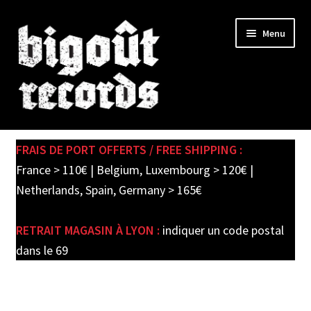
Skip
Skip
Menu
to
to
navigation
content
Expand
SHOP
child
FRAIS DE PORT OFFERTS / FREE SHIPPING :
menu
PRE-ORDERS
France > 110€ | Belgium, Luxembourg > 120€ |
Netherlands, Spain, Germany > 165€
SOLDES / SALE
RETRAIT MAGASIN À LYON :
indiquer un code postal
CARTE CADEAU / GIFT CARD
dans le 69
LABEL