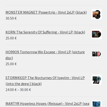
MONSTER MAGNET Powertrip - Vinyl 2xLP (black)
30.50
€
KORN The Serenity Of Suffering - Vinyl LP (black)
25.00
€
HO99O9 Tomorrow We Escape - Vinyl LP (picture
disc)
25.00
€
STORMKEEP The Nocturnes Of Iswylm - Vinyl LP
(into the deep | black)
Price
24.00
€
–
30.00
€
range:
24.00 €
MARTYR Hopeless Hopes (Reissue) - Vinyl 2xLP (sea