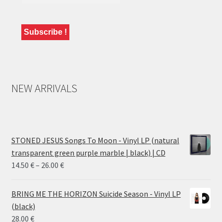
NEW ARRIVALS
STONED JESUS Songs To Moon - Vinyl LP (natural
transparent green purple marble | black) | CD
Price
14.50
€
–
26.00
€
range:
14.50 €
BRING ME THE HORIZON Suicide Season - Vinyl LP
through
(black)
26.00 €
28.00
€