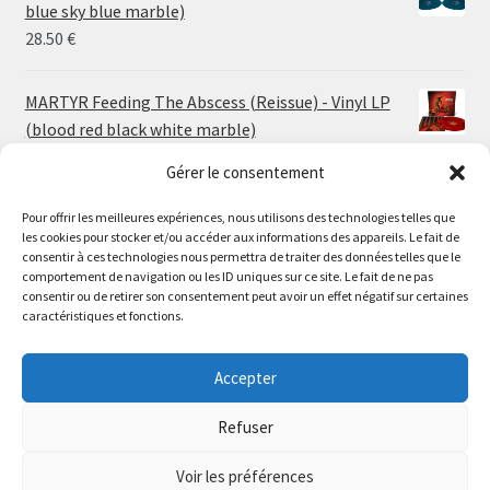
through
blue sky blue marble)
30.00 €
28.50
€
MARTYR Feeding The Abscess (Reissue) - Vinyl LP
(blood red black white marble)
23.00
€
Gérer le consentement
Pour offrir les meilleures expériences, nous utilisons des technologies telles que
MARTYR Warp Zone (Reissue) - Vinyl LP (swamp
les cookies pour stocker et/ou accéder aux informations des appareils. Le fait de
green orange marble)
Le magasin de Lyon sera fermé du 30 juillet au 17 août
consentir à ces technologies nous permettra de traiter des données telles que le
23.00
€
comportement de navigation ou les ID uniques sur ce site. Le fait de ne pas
inclus. Les commandes seront expédiées à partir du 18
consentir ou de retirer son consentement peut avoir un effet négatif sur certaines
août.
caractéristiques et fonctions.
CONVULSE World Without God - Vinyl LP (sea blue
//
white galaxy)
The physical record shop will be closed from july 30th to
Accepter
23.00
€
august 17th included. Online orders will start shipping on
august 18th.
Refuser
Dismiss
Voir les préférences