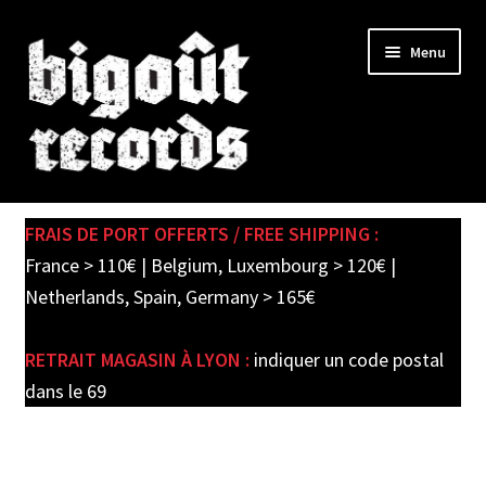
Skip
Skip
Menu
to
to
navigation
content
Expand
SHOP
child
FRAIS DE PORT OFFERTS / FREE SHIPPING :
menu
PRE-ORDERS
France > 110€ | Belgium, Luxembourg > 120€ |
Netherlands, Spain, Germany > 165€
SOLDES / SALE
RETRAIT MAGASIN À LYON :
indiquer un code postal
CARTE CADEAU / GIFT CARD
dans le 69
LABEL