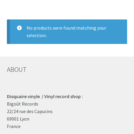
LOCAL HEROES
e
No products were found matching your
selection.
ABOUT
Disquaire vinyle / Vinyl record shop :
Bigoût Records
22/24 rue des Capucins
69001 Lyon
France