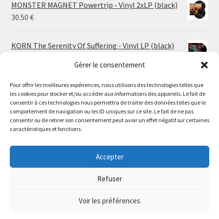
MONSTER MAGNET Powertrip - Vinyl 2xLP (black)
30.50
€
KORN The Serenity Of Suffering - Vinyl LP (black)
25.00
€
Gérer le consentement
Pour offrir les meilleures expériences, nous utilisons des technologies telles que
HO99O9 Tomorrow We Escape - Vinyl LP (picture
les cookies pour stocker et/ou accéder aux informations des appareils. Le fait de
disc)
Le magasin de Lyon sera fermé du 30 juillet au 17 août
consentir à ces technologies nous permettra de traiter des données telles que le
25.00
€
comportement de navigation ou les ID uniques sur ce site. Le fait de ne pas
inclus. Les commandes seront expédiées à partir du 18
consentir ou de retirer son consentement peut avoir un effet négatif sur certaines
août.
caractéristiques et fonctions.
STORMKEEP The Nocturnes Of Iswylm - Vinyl LP
//
(into the deep | black)
The physical record shop will be closed from july 30th to
Accepter
Price
24.00
€
–
30.00
€
august 17th included. Online orders will start shipping on
range:
august 18th.
Refuser
24.00 €
Dismiss
through
Voir les préférences
30.00 €
0