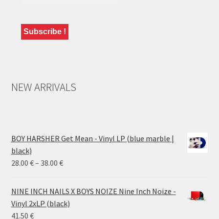
NEW ARRIVALS
BOY HARSHER Get Mean - Vinyl LP (blue marble |
black)
Price
28.00
€
–
38.00
€
range:
28.00 €
NINE INCH NAILS X BOYS NOIZE Nine Inch Noize -
through
Vinyl 2xLP (black)
38.00 €
41.50
€