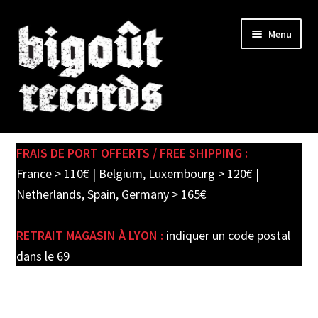
Skip
Skip
Menu
to
to
navigation
content
Expand
SHOP
child
FRAIS DE PORT OFFERTS / FREE SHIPPING :
menu
PRE-ORDERS
France > 110€ | Belgium, Luxembourg > 120€ |
Netherlands, Spain, Germany > 165€
SOLDES / SALE
RETRAIT MAGASIN À LYON :
indiquer un code postal
CARTE CADEAU / GIFT CARD
dans le 69
LABEL