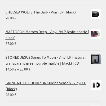
CHELSEA WOLFE The Dark - Vinyl LP (black)
28.00
€
MASTODON Marrow Deep - Vinyl 2xLP (coke bottle |
black)
37.00
€
STONED JESUS Songs To Moon - Vinyl LP (natural
transparent green purple marble | black) | CD
Price
14.50
€
–
26.00
€
range:
14.50 €
BRING ME THE HORIZON Suicide Season - Vinyl LP
through
(black)
26.00 €
28.00
€