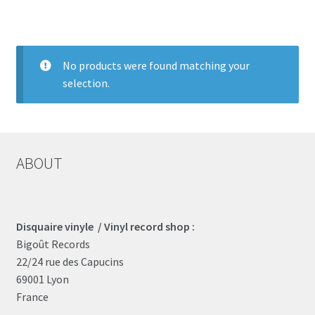
LOCAL HEROES
e
No products were found matching your
selection.
ABOUT
Disquaire vinyle / Vinyl record shop :
Bigoût Records
22/24 rue des Capucins
69001 Lyon
France