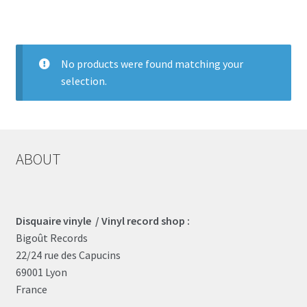
LOCAL HEROES
e
No products were found matching your
selection.
ABOUT
Disquaire vinyle / Vinyl record shop :
Bigoût Records
22/24 rue des Capucins
69001 Lyon
France