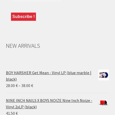
NEW ARRIVALS
BOY HARSHER Get Mean - Vinyl LP (blue marble |
black)
Price
28.00
€
–
38.00
€
range:
28.00 €
NINE INCH NAILS X BOYS NOIZE Nine Inch Noize -
through
Vinyl 2xLP (black)
38.00 €
41.50
€