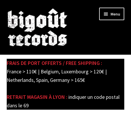
Skip
Skip
Menu
to
to
navigation
content
Expand
SHOP
child
FRAIS DE PORT OFFERTS / FREE SHIPPING :
menu
PRE-ORDERS
France > 110€ | Belgium, Luxembourg > 120€ |
Netherlands, Spain, Germany > 165€
SOLDES / SALE
RETRAIT MAGASIN À LYON :
indiquer un code postal
CARTE CADEAU / GIFT CARD
dans le 69
LABEL