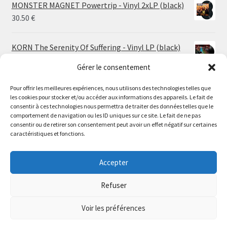
MONSTER MAGNET Powertrip - Vinyl 2xLP (black)
30.50
€
KORN The Serenity Of Suffering - Vinyl LP (black)
25.00
€
Gérer le consentement
Pour offrir les meilleures expériences, nous utilisons des technologies telles que
HO99O9 Tomorrow We Escape - Vinyl LP (picture
les cookies pour stocker et/ou accéder aux informations des appareils. Le fait de
disc)
Le magasin de Lyon sera fermé du 30 juillet au 17 août
consentir à ces technologies nous permettra de traiter des données telles que le
25.00
€
comportement de navigation ou les ID uniques sur ce site. Le fait de ne pas
inclus. Les commandes seront expédiées à partir du 18
consentir ou de retirer son consentement peut avoir un effet négatif sur certaines
août.
caractéristiques et fonctions.
STORMKEEP The Nocturnes Of Iswylm - Vinyl LP
//
(into the deep | black)
The physical record shop will be closed from july 30th to
Accepter
Price
24.00
€
–
30.00
€
august 17th included. Online orders will start shipping on
range:
august 18th.
Refuser
24.00 €
Dismiss
through
Voir les préférences
30.00 €
0