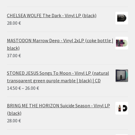
CHELSEA WOLFE The Dark - Vinyl LP (black)
28.00
€
MASTODON Marrow Deep - Vinyl 2xLP (coke bottle |
black)
37.00
€
STONED JESUS Songs To Moon - Vinyl LP (natural
transparent green purple marble | black) | CD
Price
14.50
€
–
26.00
€
range:
14.50 €
BRING ME THE HORIZON Suicide Season - Vinyl LP
through
(black)
26.00 €
28.00
€