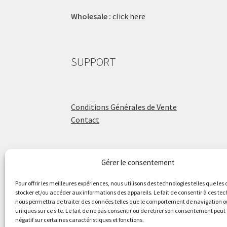
Wholesale :
click here
SUPPORT
Conditions Générales de Vente
Contact
Gérer le consentement
ÉCOLE DE BATTERIE
Pour offrir les meilleures expériences, nous utilisons des technologies telles que les
stocker et/ou accéder aux informations des appareils. Le fait de consentir à ces te
nous permettra de traiter des données telles que le comportement de navigation ou
Raphaël Aboulker
uniques sur ce site. Le fait de ne pas consentir ou de retirer son consentement peut 
négatif sur certaines caractéristiques et fonctions.
raphaelaboulker.com