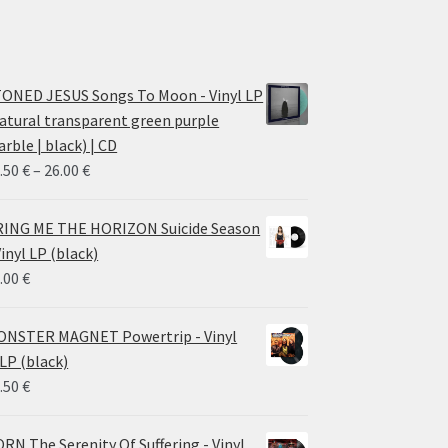
ONED JESUS Songs To Moon - Vinyl LP
atural transparent green purple
rble | black) | CD
Price
.50
€
–
26.00
€
range:
14.50 €
ING ME THE HORIZON Suicide Season
through
Vinyl LP (black)
26.00 €
.00
€
NSTER MAGNET Powertrip - Vinyl
LP (black)
.50
€
RN The Serenity Of Suffering - Vinyl