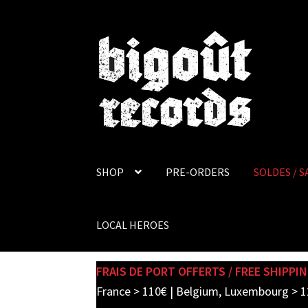
Skip
Skip
to
to
navigation
content
SHOP
PRE-ORDERS
SOLDES / S
LOCAL HEROES
FRAIS DE PORT OFFERTS / FREE SHIPPIN
France > 110€ | Belgium, Luxembourg > 1