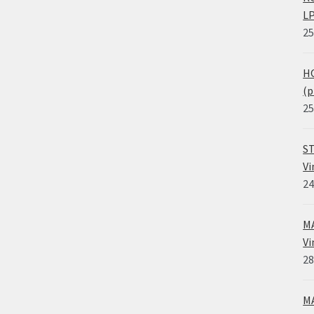
LP
25
HO
(p
25
ST
Vi
24
MA
Vi
28
MA