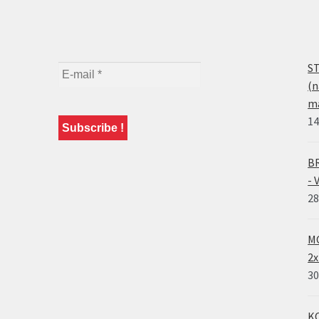
ST
(n
ma
14
BR
- 
28
MO
2x
30
KO