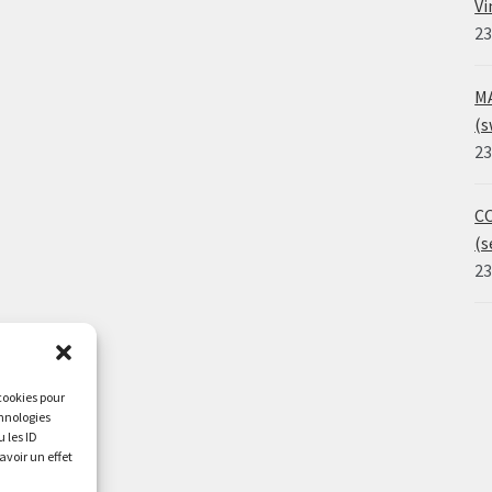
Vi
23
MA
(s
23
CO
(s
23
 cookies pour
chnologies
 les ID
avoir un effet