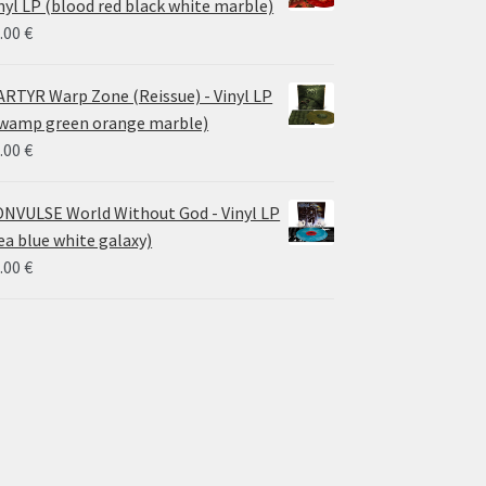
nyl LP (blood red black white marble)
.00
€
RTYR Warp Zone (Reissue) - Vinyl LP
wamp green orange marble)
.00
€
NVULSE World Without God - Vinyl LP
ea blue white galaxy)
.00
€