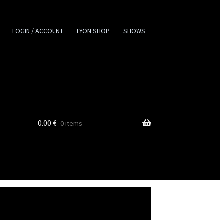
LOGIN / ACCOUNT
LYON SHOP
SHOWS
0.00
€
0 items