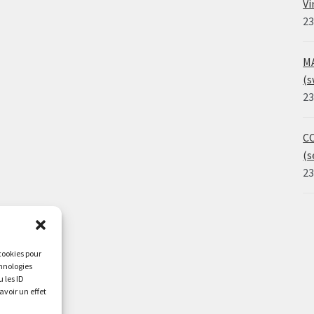
Vi
23
MA
(s
23
CO
(s
23
 cookies pour
chnologies
 les ID
avoir un effet