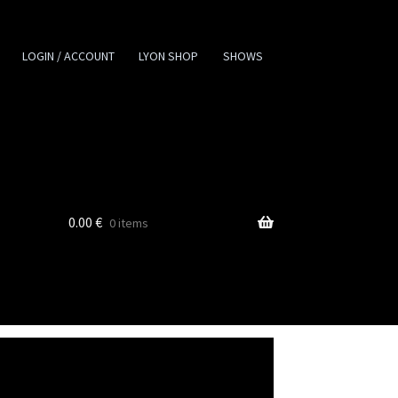
LOGIN / ACCOUNT
LYON SHOP
SHOWS
0.00
€
0 items