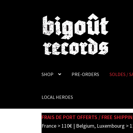
Skip
Skip
to
to
navigation
content
SHOP
PRE-ORDERS
SOLDES / S
LOCAL HEROES
FRAIS DE PORT OFFERTS / FREE SHIPPIN
France > 110€ | Belgium, Luxembourg > 1