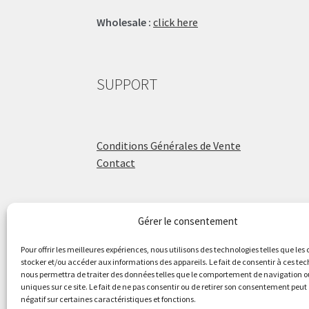
Wholesale :
click here
SUPPORT
Conditions Générales de Vente
Contact
Gérer le consentement
ÉCOLE DE BATTERIE
Pour offrir les meilleures expériences, nous utilisons des technologies telles que les
stocker et/ou accéder aux informations des appareils. Le fait de consentir à ces te
nous permettra de traiter des données telles que le comportement de navigation ou
Raphaël Aboulker
uniques sur ce site. Le fait de ne pas consentir ou de retirer son consentement peut 
négatif sur certaines caractéristiques et fonctions.
raphaelaboulker.com