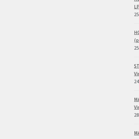
LP
25
HO
(p
25
ST
Vi
24
MA
Vi
28
MA