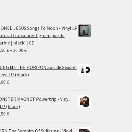
ONED JESUS Songs To Moon - Vinyl LP
atural transparent green purple
rble | black) | CD
Price
.50
€
–
26.00
€
range:
14.50 €
ING ME THE HORIZON Suicide Season
through
Vinyl LP (black)
26.00 €
.00
€
NSTER MAGNET Powertrip - Vinyl
LP (black)
.50
€
RN The Serenity Of Suffering - Vinyl