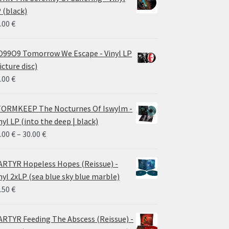
 (black)
.00
€
99O9 Tomorrow We Escape - Vinyl LP
icture disc)
.00
€
ORMKEEP The Nocturnes Of Iswylm -
nyl LP (into the deep | black)
Price
.00
€
–
30.00
€
range:
24.00 €
RTYR Hopeless Hopes (Reissue) -
through
nyl 2xLP (sea blue sky blue marble)
30.00 €
.50
€
RTYR Feeding The Abscess (Reissue) -