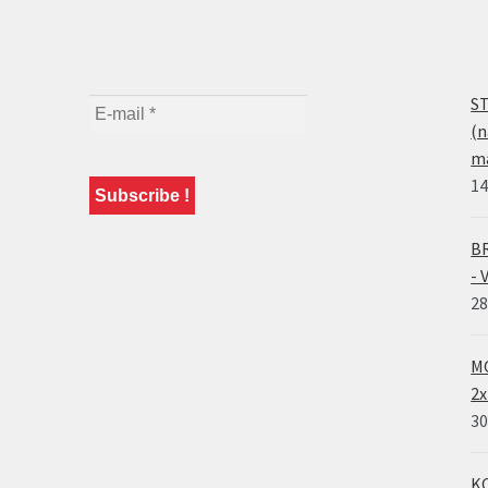
ST
(n
ma
14
BR
- 
28
MO
2x
30
KO