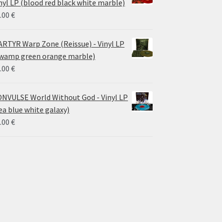
nyl LP (blood red black white marble)
.00
€
RTYR Warp Zone (Reissue) - Vinyl LP
wamp green orange marble)
.00
€
NVULSE World Without God - Vinyl LP
ea blue white galaxy)
.00
€