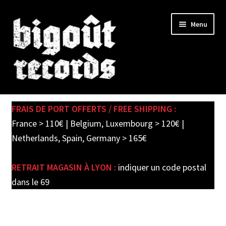
Skip
Skip
Menu
to
to
navigation
content
Expand
SHOP
child
FRAIS DE PORT OFFERTS / FREE SHIPPING :
menu
PRE-ORDERS
France > 110€ | Belgium, Luxembourg > 120€ |
Netherlands, Spain, Germany > 165€
SOLDES / SALE
RETRAIT MAGASIN À LYON :
indiquer un code postal
CARTE CADEAU / GIFT CARD
dans le 69
LABEL