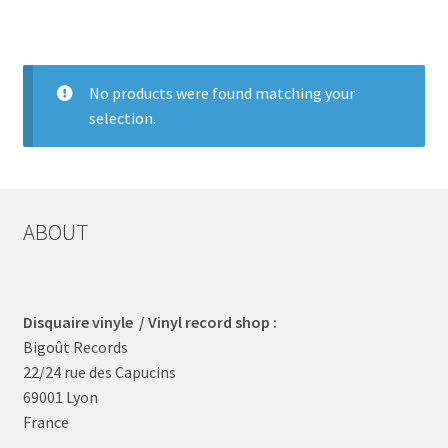
LOCAL HEROES
e
No products were found matching your
selection.
ABOUT
Disquaire vinyle / Vinyl record shop :
Bigoût Records
22/24 rue des Capucins
69001 Lyon
France