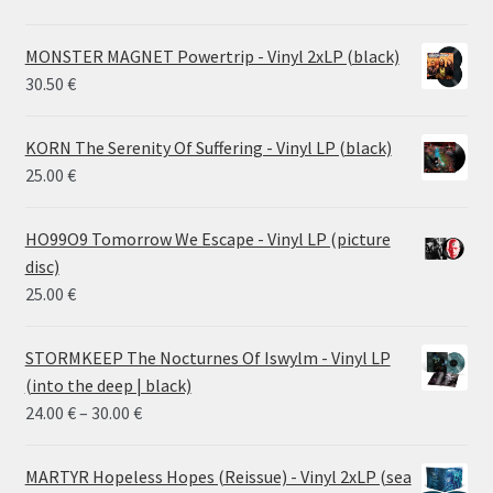
MONSTER MAGNET Powertrip - Vinyl 2xLP (black)
30.50
€
KORN The Serenity Of Suffering - Vinyl LP (black)
25.00
€
HO99O9 Tomorrow We Escape - Vinyl LP (picture
disc)
25.00
€
STORMKEEP The Nocturnes Of Iswylm - Vinyl LP
(into the deep | black)
Price
24.00
€
–
30.00
€
range:
24.00 €
MARTYR Hopeless Hopes (Reissue) - Vinyl 2xLP (sea