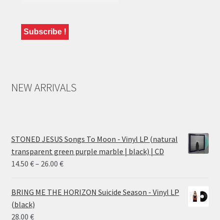
NEW ARRIVALS
STONED JESUS Songs To Moon - Vinyl LP (natural
transparent green purple marble | black) | CD
Price
14.50
€
–
26.00
€
range:
14.50 €
BRING ME THE HORIZON Suicide Season - Vinyl LP
through
(black)
26.00 €
28.00
€