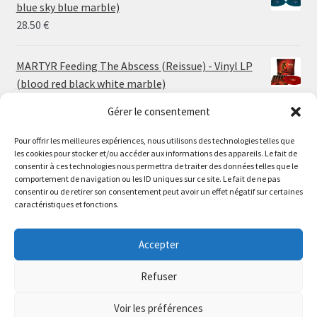
through
blue sky blue marble)
30.00 €
28.50
€
MARTYR Feeding The Abscess (Reissue) - Vinyl LP
(blood red black white marble)
23.00
€
Gérer le consentement
Pour offrir les meilleures expériences, nous utilisons des technologies telles que
MARTYR Warp Zone (Reissue) - Vinyl LP (swamp
les cookies pour stocker et/ou accéder aux informations des appareils. Le fait de
green orange marble)
Le magasin de Lyon sera fermé du 30 juillet au 17 août
consentir à ces technologies nous permettra de traiter des données telles que le
23.00
€
comportement de navigation ou les ID uniques sur ce site. Le fait de ne pas
inclus. Les commandes seront expédiées à partir du 18
consentir ou de retirer son consentement peut avoir un effet négatif sur certaines
août.
caractéristiques et fonctions.
CONVULSE World Without God - Vinyl LP (sea blue
//
white galaxy)
The physical record shop will be closed from july 30th to
Accepter
23.00
€
august 17th included. Online orders will start shipping on
august 18th.
Refuser
Dismiss
Voir les préférences