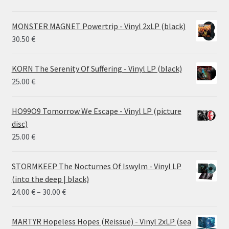
MONSTER MAGNET Powertrip - Vinyl 2xLP (black)
30.50
€
KORN The Serenity Of Suffering - Vinyl LP (black)
25.00
€
HO99O9 Tomorrow We Escape - Vinyl LP (picture
disc)
25.00
€
STORMKEEP The Nocturnes Of Iswylm - Vinyl LP
(into the deep | black)
Price
24.00
€
–
30.00
€
range:
24.00 €
MARTYR Hopeless Hopes (Reissue) - Vinyl 2xLP (sea