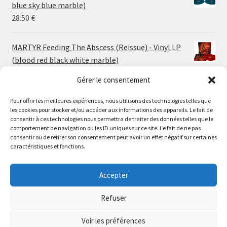
through
blue sky blue marble)
30.00 €
28.50
€
MARTYR Feeding The Abscess (Reissue) - Vinyl LP
(blood red black white marble)
23.00
€
Gérer le consentement
Pour offrir les meilleures expériences, nous utilisons des technologies telles que
MARTYR Warp Zone (Reissue) - Vinyl LP (swamp
les cookies pour stocker et/ou accéder aux informations des appareils. Le fait de
green orange marble)
Le magasin de Lyon sera fermé du 30 juillet au 17 août
consentir à ces technologies nous permettra de traiter des données telles que le
23.00
€
comportement de navigation ou les ID uniques sur ce site. Le fait de ne pas
inclus. Les commandes seront expédiées à partir du 18
consentir ou de retirer son consentement peut avoir un effet négatif sur certaines
août.
caractéristiques et fonctions.
CONVULSE World Without God - Vinyl LP (sea blue
//
white galaxy)
The physical record shop will be closed from july 30th to
Accepter
23.00
€
august 17th included. Online orders will start shipping on
august 18th.
Refuser
Dismiss
Voir les préférences