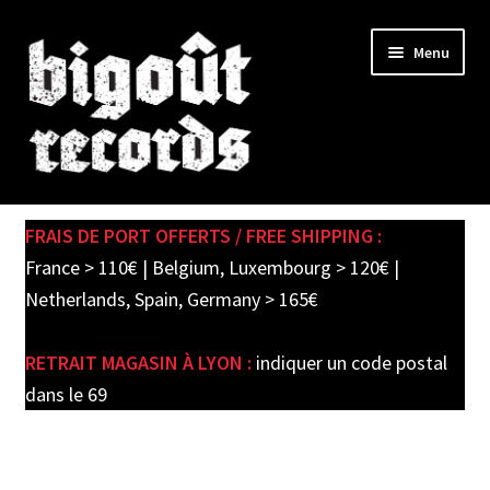
Skip
Skip
Menu
to
to
navigation
content
Expand
SHOP
child
FRAIS DE PORT OFFERTS / FREE SHIPPING :
menu
PRE-ORDERS
France > 110€ | Belgium, Luxembourg > 120€ |
Netherlands, Spain, Germany > 165€
SOLDES / SALE
RETRAIT MAGASIN À LYON :
indiquer un code postal
CARTE CADEAU / GIFT CARD
dans le 69
LABEL