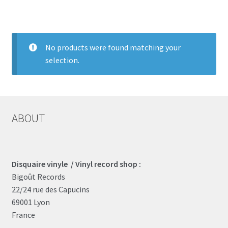
LOCAL HEROES
e
No products were found matching your
selection.
ABOUT
Disquaire vinyle / Vinyl record shop :
Bigoût Records
22/24 rue des Capucins
69001 Lyon
France