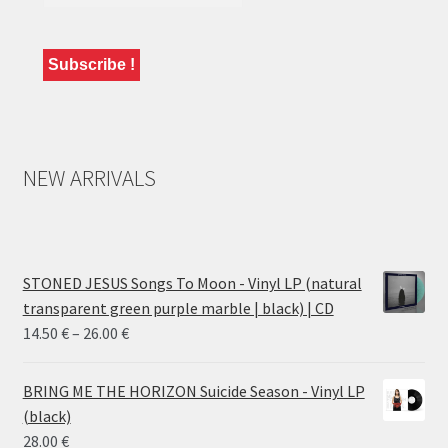
NEW ARRIVALS
STONED JESUS Songs To Moon - Vinyl LP (natural
transparent green purple marble | black) | CD
Price
14.50
€
–
26.00
€
range:
14.50 €
BRING ME THE HORIZON Suicide Season - Vinyl LP
through
(black)
26.00 €
28.00
€