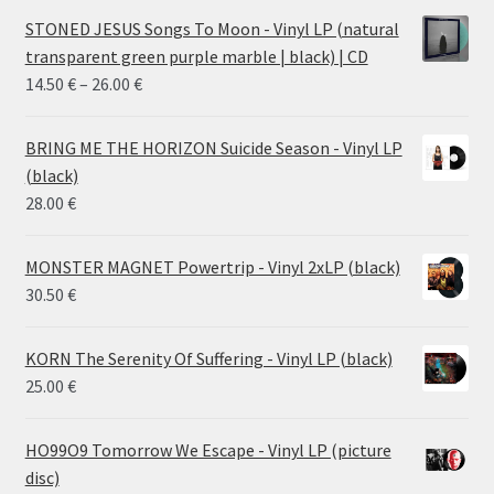
STONED JESUS Songs To Moon - Vinyl LP (natural
transparent green purple marble | black) | CD
Price
14.50
€
–
26.00
€
range:
14.50 €
BRING ME THE HORIZON Suicide Season - Vinyl LP
through
(black)
26.00 €
28.00
€
MONSTER MAGNET Powertrip - Vinyl 2xLP (black)
30.50
€
KORN The Serenity Of Suffering - Vinyl LP (black)
25.00
€
HO99O9 Tomorrow We Escape - Vinyl LP (picture
disc)