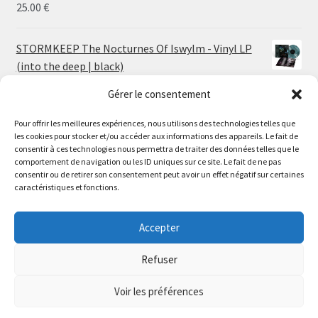
25.00
€
STORMKEEP The Nocturnes Of Iswylm - Vinyl LP
(into the deep | black)
Price
24.00
€
–
30.00
€
Gérer le consentement
range:
24.00 €
Pour offrir les meilleures expériences, nous utilisons des technologies telles que
MARTYR Hopeless Hopes (Reissue) - Vinyl 2xLP (sea
through
les cookies pour stocker et/ou accéder aux informations des appareils. Le fait de
blue sky blue marble)
Le magasin de Lyon sera fermé du 30 juillet au 17 août
consentir à ces technologies nous permettra de traiter des données telles que le
30.00 €
28.50
€
comportement de navigation ou les ID uniques sur ce site. Le fait de ne pas
inclus. Les commandes seront expédiées à partir du 18
consentir ou de retirer son consentement peut avoir un effet négatif sur certaines
août.
caractéristiques et fonctions.
MARTYR Feeding The Abscess (Reissue) - Vinyl LP
//
(blood red black white marble)
The physical record shop will be closed from july 30th to
Accepter
23.00
€
august 17th included. Online orders will start shipping on
august 18th.
Refuser
Dismiss
Voir les préférences
0