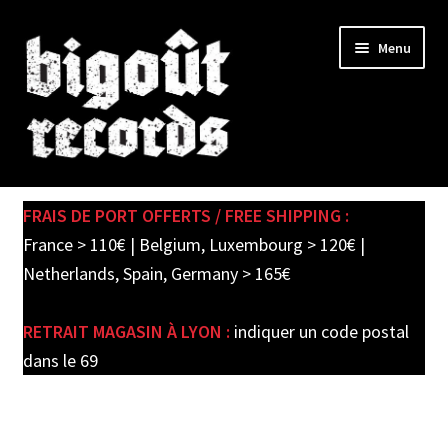
Skip
Skip
Menu
to
to
navigation
content
Expand
SHOP
child
FRAIS DE PORT OFFERTS / FREE SHIPPING :
menu
PRE-ORDERS
France > 110€ | Belgium, Luxembourg > 120€ |
Netherlands, Spain, Germany > 165€
SOLDES / SALE
RETRAIT MAGASIN À LYON :
indiquer un code postal
CARTE CADEAU / GIFT CARD
dans le 69
LABEL