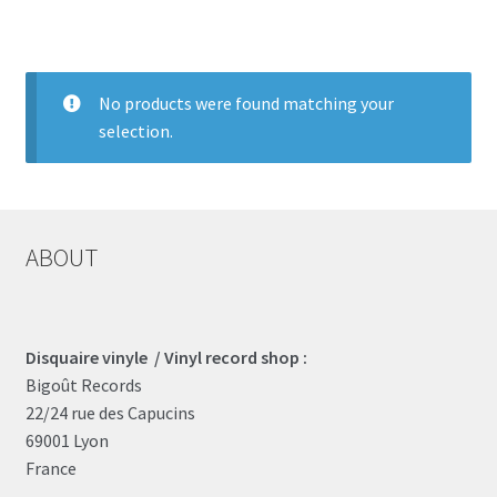
LOCAL HEROES
e
No products were found matching your
selection.
ABOUT
Disquaire vinyle / Vinyl record shop :
Bigoût Records
22/24 rue des Capucins
69001 Lyon
France