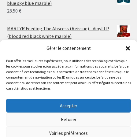
through
blue sky blue marble)
30.00 €
28.50
€
MARTYR Feeding The Abscess (Reissue) - Vinyl LP
(blood red black white marble)
23.00
€
Gérer le consentement
Pour offrir les meilleures expériences, nous utilisons des technologies telles que
MARTYR Warp Zone (Reissue) - Vinyl LP (swamp
les cookies pour stocker et/ou accéder aux informations des appareils. Le fait de
green orange marble)
Le magasin de Lyon sera fermé du 30 juillet au 17 août
consentir à ces technologies nous permettra de traiter des données telles que le
23.00
€
comportement de navigation ou les ID uniques sur ce site. Le fait de ne pas
inclus. Les commandes seront expédiées à partir du 18
consentir ou de retirer son consentement peut avoir un effet négatif sur certaines
août.
caractéristiques et fonctions.
CONVULSE World Without God - Vinyl LP (sea blue
//
white galaxy)
The physical record shop will be closed from july 30th to
Accepter
23.00
€
august 17th included. Online orders will start shipping on
august 18th.
Refuser
Dismiss
Voir les préférences