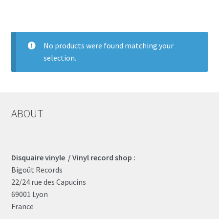
LOCAL HEROES
e
No products were found matching your
selection.
ABOUT
Disquaire vinyle / Vinyl record shop :
Bigoût Records
22/24 rue des Capucins
69001 Lyon
France