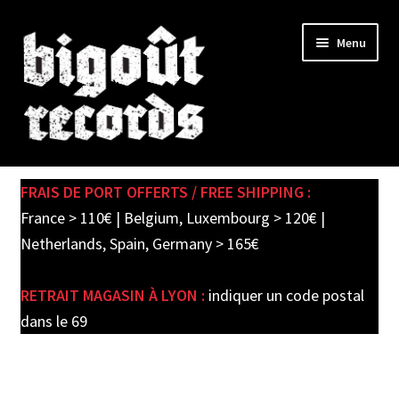
Skip
Skip
Menu
to
to
navigation
content
Expand
SHOP
child
FRAIS DE PORT OFFERTS / FREE SHIPPING :
menu
PRE-ORDERS
France > 110€ | Belgium, Luxembourg > 120€ |
Netherlands, Spain, Germany > 165€
SOLDES / SALE
RETRAIT MAGASIN À LYON :
indiquer un code postal
CARTE CADEAU / GIFT CARD
dans le 69
LABEL