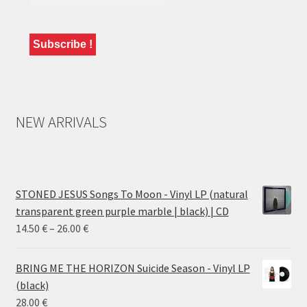
NEW ARRIVALS
STONED JESUS Songs To Moon - Vinyl LP (natural
transparent green purple marble | black) | CD
Price
14.50
€
–
26.00
€
range:
14.50 €
BRING ME THE HORIZON Suicide Season - Vinyl LP
through
(black)
26.00 €
28.00
€