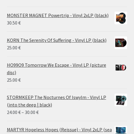
MONSTER MAGNET Powertrip - Vinyl 2xLP (black)
30.50
€
KORN The Serenity Of Suffering - Vinyl LP (black)
25.00
€
HO99O9 Tomorrow We Escape - Vinyl LP (picture
disc)
25.00
€
STORMKEEP The Nocturnes Of Iswylm - Vinyl LP
(into the deep | black)
Price
24.00
€
–
30.00
€
range:
24.00 €
MARTYR Hopeless Hopes (Reissue) - Vinyl 2xLP (sea